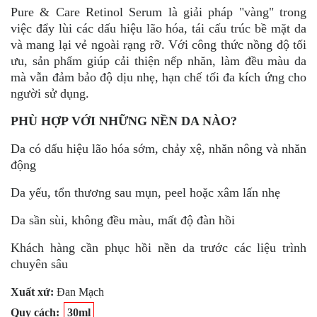
Pure & Care Retinol Serum là giải pháp "vàng" trong
việc đẩy lùi các dấu hiệu lão hóa, tái cấu trúc bề mặt da
và mang lại vẻ ngoài rạng rỡ. Với công thức nồng độ tối
ưu, sản phẩm giúp cải thiện nếp nhăn, làm đều màu da
mà vẫn đảm bảo độ dịu nhẹ, hạn chế tối đa kích ứng cho
người sử dụng.
PHÙ HỢP VỚI NHỮNG NỀN DA NÀO?
Da có dấu hiệu lão hóa sớm, chảy xệ, nhăn nông và nhăn
động
Da yếu, tổn thương sau mụn, peel hoặc xâm lấn nhẹ
Da sần sùi, không đều màu, mất độ đàn hồi
Khách hàng cần phục hồi nền da trước các liệu trình
chuyên sâu
Xuất xứ:
Đan Mạch
Quy cách:
30ml