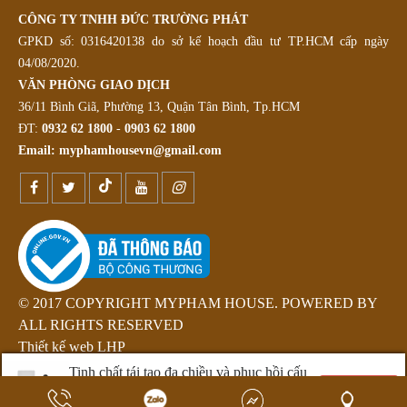
CÔNG TY TNHH ĐỨC TRƯỜNG PHÁT
GPKD số: 0316420138 do sở kế hoạch đầu tư TP.HCM cấp ngày
04/08/2020.
VĂN PHÒNG GIAO DỊCH
36/11 Bình Giã, Phường 13, Quận Tân Bình, Tp.HCM
ĐT:
0932 62 1800
-
0903 62 1800
Email:
myphamhousevn@gmail.com
© 2017 COPYRIGHT MYPHAM HOUSE. POWERED BY
ALL RIGHTS RESERVED
Thiết kế web LHP
Tinh chất tái tạo đa chiều và phục hồi cấu
trúc da Pure & Care Retinol Serum - 30ml
Mua ngay