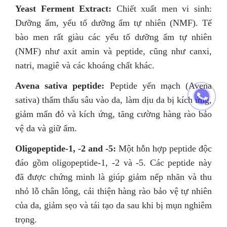
Yeast Ferment Extract:
Chiết xuất men vi sinh:
Dưỡng ẩm, yếu tố dưỡng ẩm tự nhiên (NMF). Tế
bào men rất giàu các yếu tố dưỡng ẩm tự nhiên
(NMF) như axit amin và peptide, cũng như canxi,
natri, magiê và các khoáng chất khác.
Avena sativa peptide:
Peptide yến mạch (Avena
sativa) thẩm thấu sâu vào da, làm dịu da bị kích ứng,
giảm mẩn đỏ và kích ứng, tăng cường hàng rào bảo
vệ da và giữ ẩm.
Oligopeptide-1, -2 and -5:
Một hỗn hợp peptide độc
​​đáo gồm oligopeptide-1, -2 và -5. Các peptide này
đã được chứng minh là giúp giảm nếp nhăn và thu
nhỏ lỗ chân lông, cải thiện hàng rào bảo vệ tự nhiên
của da, giảm sẹo và tái tạo da sau khi bị mụn nghiêm
trọng.