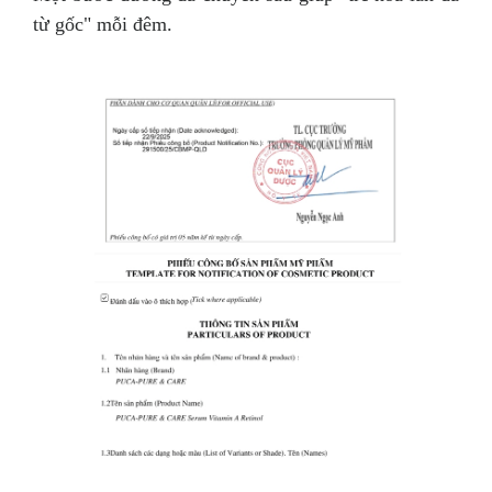
từ gốc" mỗi đêm.