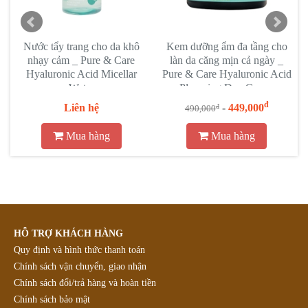
Nước tẩy trang cho da khô
Kem dưỡng ẩm đa tầng cho
t
nhạy cảm _ Pure & Care
làn da căng mịn cả ngày _
Hyaluronic Acid Micellar
Pure & Care Hyaluronic Acid
Water
Plumping Day Cream
đ
Liên hệ
-
449,000
đ
490,000
Mua hàng
Mua hàng
HỖ TRỢ KHÁCH HÀNG
Quy định và hình thức thanh toán
Chính sách vận chuyển, giao nhận
Chính sách đổi/trả hàng và hoàn tiền
Chính sách bảo mật