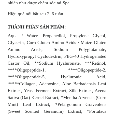
nhiên như được chăm sóc tại Spa.
Hiệu quả nổi bật sau 2–6 tuần.
THÀNH PHẦN SẢN PHẨM:
Aqua / Water, Propanediol, Propylene Glycol,
Glycerin, Corn Gluten Amino Acids / Maize Gluten
Amino Acids, Sodium Polyglutamate,
Hydroxypropyl Cyclodextrin, PEG-40 Hydrogenated
Castor Oil, **Sodium Hyaluronate, ***Retinol,
****Oligopeptide-1, ****Oligopeptide-2,
****Oligopeptide-5, Hyaluronic Acid,
*****Collagen, Adenosine, Aloe Barbadensis Leaf
Extract, Yeast Ferment Extract, Silk Extract, Avena
Sativa (Oat) Kernel Extract, *Mentha Arvensis (Corn
Mint) Leaf Extract, *Pelargonium Graveolens
(Sweet Scented Geranium) Extract, *Portulaca