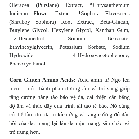
Oleracea (Purslane) Extract, *Chrysanthemum
Indicum Flower Extract, *Sophora Flavescens
(Shrubby Sophora) Root Extract, Beta-Glucan,
Butylene Glycol, Hexylene Glycol, Xanthan Gum,
1,2-Hexanediol, Sodium Benzoate,
Ethylhexylglycerin, Potassium Sorbate, Sodium
Hydroxide, 4-Hydroxyacetophenone,
Phenoxyethanol
Corn Gluten Amino Acids:
Acid amin từ Ngô lên
men _ một thành phần dưỡng ẩm và bổ sung giúp
tăng cường hàng rào bảo vệ da, cải thiện cân bằng
độ ẩm và thúc đẩy quá trình tái tạo tế bào. Nó cũng
có thể làm dịu da bị kích ứng và tăng cường độ đàn
hồi của da, mang lại làn da mịn màng, săn chắc và
trẻ trung hơn.