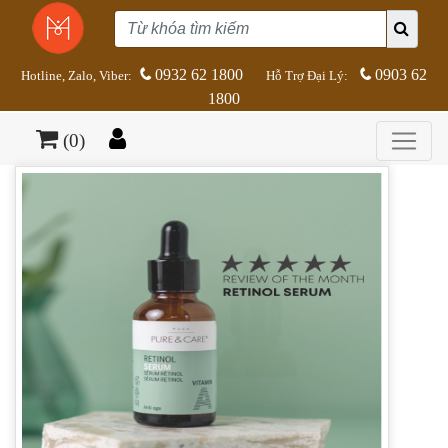
0932 62 1800
0903 62
Hotline, Zalo, Viber:
Hỗ Trợ Đại Lý:
1800
(0)