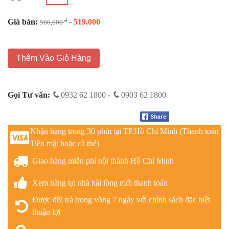
Giá bán:
-
519,000
đ
560,000
Thêm Vào Giỏ Hàng
Gọi Tư vấn:
0932 62 1800
-
0903 62 1800
Nhận hàng trong 30 phút tại TP.Hồ Chí Minh (Thanh toán
Tiền mặt hoặc cà thẻ)
Giao hàng miễn phí nội thành Hồ Chí Minh
Xem hàng tại nhà hài lòng mới thanh toán
Được đổi trả trong vòng 7 ngày với chính sách đặc biệt
thuận lợi