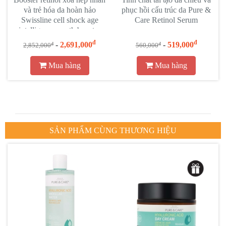
và trẻ hóa da hoàn hảo
phục hồi cấu trúc da Pure &
Swissline cell shock age
Care Retinol Serum
intelligence youth booster
đ
đ
-
2,691,000
-
519,000
đ
đ
2,852,000
560,000
Mua hàng
Mua hàng
SẢN PHẨM CÙNG THƯƠNG HIỆU