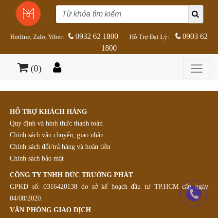
0932 62 1800
0903 62
Hotline, Zalo, Viber:
Hỗ Trợ Đại Lý:
1800
(0)
HỖ TRỢ KHÁCH HÀNG
Quy định và hình thức thanh toán
Chính sách vận chuyển, giao nhận
Chính sách đổi/trả hàng và hoàn tiền
Chính sách bảo mật
CÔNG TY TNHH ĐỨC TRƯỜNG PHÁT
GPKD số: 0316420138 do sở kế hoạch đầu tư TP.HCM cấp ngày
04/08/2020.
VĂN PHÒNG GIAO DỊCH