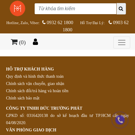
0932 62 1800
0903 62
Hotline, Zalo, Viber:
Hỗ Trợ Đại Lý:
1800
(0)
HỖ TRỢ KHÁCH HÀNG
Quy định và hình thức thanh toán
Chính sách vận chuyển, giao nhận
Chính sách đổi/trả hàng và hoàn tiền
Chính sách bảo mật
CÔNG TY TNHH ĐỨC TRƯỜNG PHÁT
GPKD số: 0316420138 do sở kế hoạch đầu tư TP.HCM cấp ngày
04/08/2020.
VĂN PHÒNG GIAO DỊCH