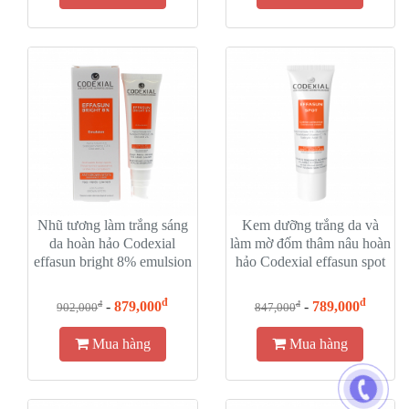
Nhũ tương làm trắng sáng
Kem dưỡng trắng da và
da hoàn hảo Codexial
làm mờ đốm thâm nâu hoàn
effasun bright 8% emulsion
hảo Codexial effasun spot
cream
đ
đ
-
879,000
-
789,000
đ
đ
902,000
847,000
Mua hàng
Mua hàng