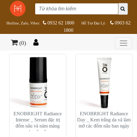
0932 62 1800
0903 62
Hotline, Zalo, Viber:
Hỗ Trợ Đại Lý:
1800
(0)
ENOBRIGHT Radiance
ENOBRIGHT Radiance
Intense _ Serum đặc trị
Day _ Kem trắng da và làm
đốm nâu và nám mảng
mờ các đốm nâu ban ngày
chuyên sâu