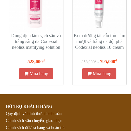
Dung dịch làm sạch sâu và
Kem dưỡng tái cấu trúc làm
trắng sáng da Codexial
mượt và trắng da đột phá
neoliss mattifying solution
Codexial neoliss 10 cream
đ
đ
528,000
-
795,000
đ
858,000
Mua hàng
Mua hàng
HỖ TRỢ KHÁCH HÀNG
Quy định và hình thức thanh toán
Chính sách vận chuyển, giao nhận
Chính sách đổi/trả hàng và hoàn tiền