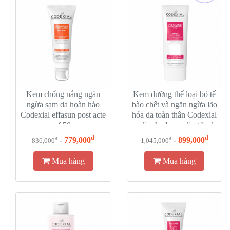
Kem chống nắng ngăn
Kem dưỡng thể loại bỏ tế
ngừa sạm da hoàn hảo
bào chết và ngăn ngừa lão
Codexial effasun post acte
hóa da toàn thân Codexial
spf 50+
neoliss hydra peeling body
đ
đ
-
779,000
-
899,000
đ
đ
836,000
1,045,000
Mua hàng
Mua hàng