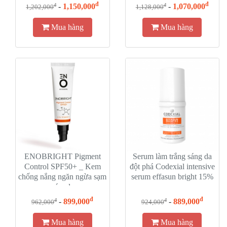
đ
đ
-
1,150,000
-
1,070,000
đ
đ
1,202,000
1,128,000
Mua hàng
Mua hàng
ENOBRIGHT Pigment
Serum làm trắng sáng da
Control SPF50+ _ Kem
đột phá Codexial intensive
chống nắng ngăn ngừa sạm
serum effasun bright 15%
nám da
đ
đ
-
899,000
-
889,000
đ
đ
962,000
924,000
Mua hàng
Mua hàng