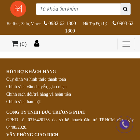
0932 62 1800
0903 62
Hotline, Zalo, Viber:
Hỗ Trợ Đại Lý:
1800
(0)
HỖ TRỢ KHÁCH HÀNG
Quy định và hình thức thanh toán
Chính sách vận chuyển, giao nhận
Chính sách đổi/trả hàng và hoàn tiền
Chính sách bảo mật
CÔNG TY TNHH ĐỨC TRƯỜNG PHÁT
GPKD số: 0316420138 do sở kế hoạch đầu tư TP.HCM cấp ngày
04/08/2020.
VĂN PHÒNG GIAO DỊCH