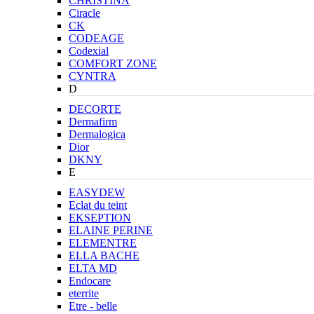
CHRISTINA
Ciracle
CK
CODEAGE
Codexial
COMFORT ZONE
CYNTRA
D
DECORTE
Dermafirm
Dermalogica
Dior
DKNY
E
EASYDEW
Eclat du teint
EKSEPTION
ELAINE PERINE
ELEMENTRE
ELLA BACHE
ELTA MD
Endocare
eterrite
Etre - belle