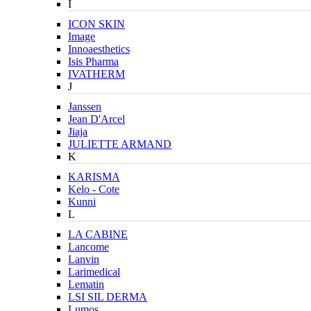
I
ICON SKIN
Image
Innoaesthetics
Isis Pharma
IVATHERM
J
Janssen
Jean D'Arcel
Jiaja
JULIETTE ARMAND
K
KARISMA
Kelo - Cote
Kunni
L
LA CABINE
Lancome
Lanvin
Larimedical
Lematin
LSI SIL DERMA
Lumos