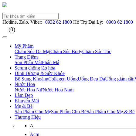
Hotline, Zalo, Viber:
0932 62 1800
Hỗ Trợ Đại Lý:
0903 62 1800
(0)
Mỹ Phẩm
Chăm Sóc Da Mặt
Chăm Sóc Body
Chăm Sóc Tóc
Trang Điểm
Son
Phấn Mắt
Phấn Má
Serum chống lão hóa
Dinh Dưỡng & Sức Khỏe
Bổ Sung Khoáng
Collagen Uống
Uống Đẹp Da
Uống giảm cân
Nước Hoa
Nước Hoa Nữ
Nước Hoa Nam
Làm Đẹp
Khuyến Mãi
Mẹ & Bé
Sản Phẩm Cho Mẹ
Sản Phẩm Cho Bé
Sản Phẩm Cho Mẹ & Bé
Thương Hiệu
A
Acm