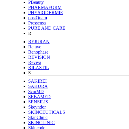
PBeauty
PHARMAFORM
PHYSIODERMIE
postQuam
Pressensa
PURE AND CARE
R
REJURAN
Rejuve
Renophase
REVISION
Reviva
RILASTIL
S
SAKIREI
SAKURA
ScarMD
SEBAMED
SENSILIS
Skeyndor
SKINCEUTICALS
SkinClinic
SKINCLINIC
Skincode