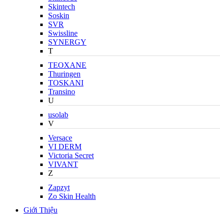
Skintech
Soskin
SVR
Swissline
SYNERGY
T
TEOXANE
Thuringen
TOSKANI
Transino
U
usolab
V
Versace
VI DERM
Victoria Secret
VIVANT
Z
Zapzyt
Zo Skin Health
Giới Thiệu