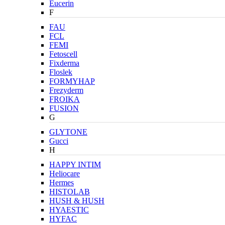
Eucerin
F
FAU
FCL
FEMI
Fetoscell
Fixderma
Floslek
FORMYHAP
Frezyderm
FROIKA
FUSION
G
GLYTONE
Gucci
H
HAPPY INTIM
Heliocare
Hermes
HISTOLAB
HUSH & HUSH
HYAESTIC
HYFAC