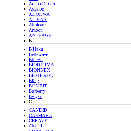
Acqua Di Gio
Agestop
AHOHWA
AITHAN
Aknicare
Amoon
ANTEAGE
B
B'Haku
Bellewave
Bhm+d
BIODERMA
BIONNEX
BIOTRADE
Bling
BOMBIT
Burberry
Bvlgari
C
CANDID
CASMARA
CERAVE
Chanel