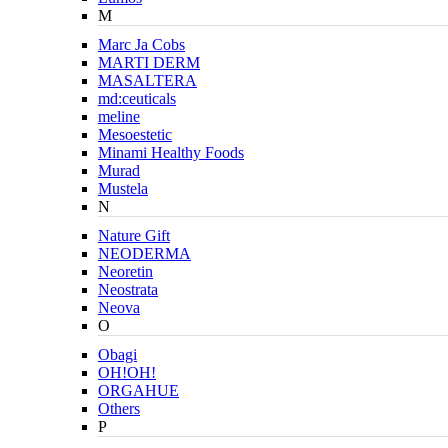
M
Marc Ja Cobs
MARTI DERM
MASALTERA
md:ceuticals
meline
Mesoestetic
Minami Healthy Foods
Murad
Mustela
N
Nature Gift
NEODERMA
Neoretin
Neostrata
Neova
O
Obagi
OH!OH!
ORGAHUE
Others
P