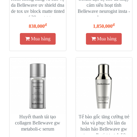
da Bellewave uv shield dna
cảm siêu hoạt tính
de tox uv block matte tinted
Bellewave neurogist insta -
spf 20 pa +++
calm serum
đ
đ
838,000
1,850,000
Mua hàng
Mua hàng
Huyết thanh tái tạo
Tế bào gốc tăng cường trẻ
collagen Bellewave gw
hóa và phục hồi làn da
metaboli-c serum
hoàn hảo Bellewave gw
stem cellogist tx telolift