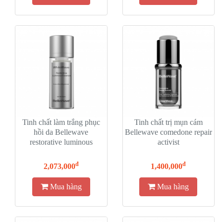
Tinh chất làm trắng phục
Tinh chất trị mụn cám
hồi da Bellewave
Bellewave comedone repair
restorative luminous
activist
essence
đ
đ
2,073,000
1,400,000
Mua hàng
Mua hàng