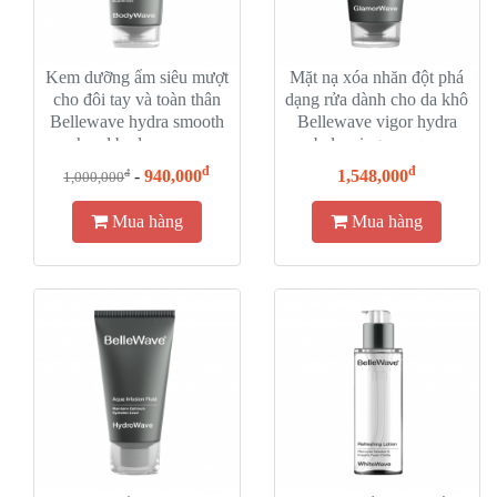
Kem dưỡng ẩm siêu mượt
Mặt nạ xóa nhăn đột phá
cho đôi tay và toàn thân
dạng rửa dành cho da khô
Bellewave hydra smooth
Bellewave vigor hydra
hand body cream
balancing masque
đ
đ
-
940,000
1,548,000
đ
1,000,000
Mua hàng
Mua hàng