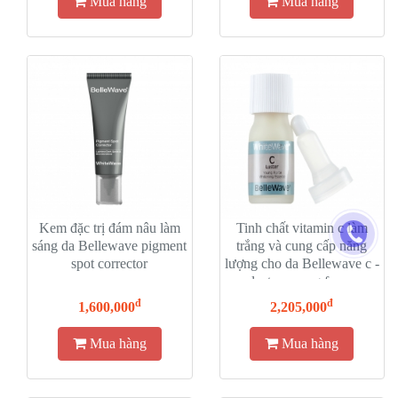
Mua hàng
Mua hàng
Kem đặc trị đám nâu làm
Tinh chất vitamin c làm
sáng da Bellewave pigment
trắng và cung cấp năng
spot corrector
lượng cho da Bellewave c -
luster young force
whitening essence
đ
đ
1,600,000
2,205,000
Mua hàng
Mua hàng