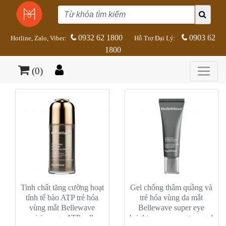
0932 62 1800
0903 62
Hotline, Zalo, Viber:
Hỗ Trợ Đại Lý:
1800
(0)
Tinh chất tăng cường hoạt
Gel chống thâm quầng và
tính tế bào ATP trẻ hóa
trẻ hóa vùng da mắt
vùng mắt Bellewave
Bellewave super eye
visionergy ATP cell
brightener eye contour gel