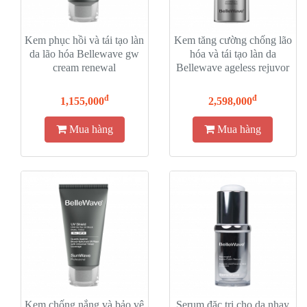
Kem phục hồi và tái tạo làn
Kem tăng cường chống lão
da lão hóa Bellewave gw
hóa và tái tạo làn da
cream renewal
Bellewave ageless rejuvor
cream
đ
đ
1,155,000
2,598,000
Mua hàng
Mua hàng
Kem chống nắng và bảo vệ
Serum đặc trị cho da nhạy