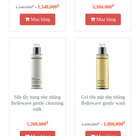
youth elixir
đ
đ
-
1,548,000
3,360,000
đ
1,548,000
Mua hàng
Mua hàng
Sữa tẩy trang nhẹ nhàng
Gel rửa mặt nhẹ nhàng
Bellewave gentle cleansing
Bellewave gentle wash
milk
đ
đ
1,200,000
-
1,080,000
đ
1,200,000