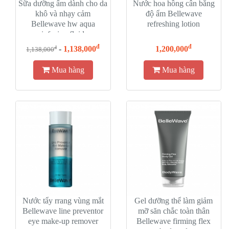
Sữa dưỡng ẩm dành cho da
Nước hoa hồng cân bằng
khô và nhạy cảm
độ ẩm Bellewave
Bellewave hw aqua
refreshing lotion
infusion fluid
đ
đ
-
1,138,000
1,200,000
đ
1,138,000
Mua hàng
Mua hàng
Nước tẩy rrang vùng mắt
Gel dưỡng thể làm giảm
Bellewave line preventor
mỡ săn chắc toàn thân
eye make-up remover
Bellewave firming flex