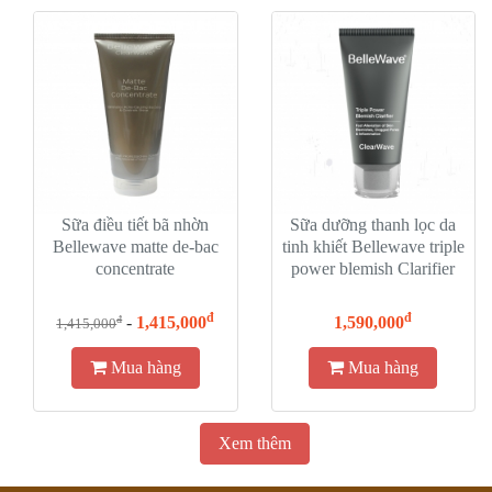
Sữa điều tiết bã nhờn
Sữa dưỡng thanh lọc da
Bellewave matte de-bac
tinh khiết Bellewave triple
concentrate
power blemish Clarifier
đ
đ
-
1,415,000
1,590,000
đ
1,415,000
Mua hàng
Mua hàng
Xem thêm