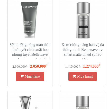
Sữa dưỡng trắng toàn thân
Kem chống nắng bảo vệ da
như tuyết chiết xuất hoa
thông minh Bellewave uv
nhung tuyết Bellewave
smart matte tinted spf 30
porcelain luxe velvety lush
pa+++
brightener
đ
đ
-
2,050,000
-
1,274,000
đ
đ
2,300,000
1,415,000
Mua hàng
Mua hàng