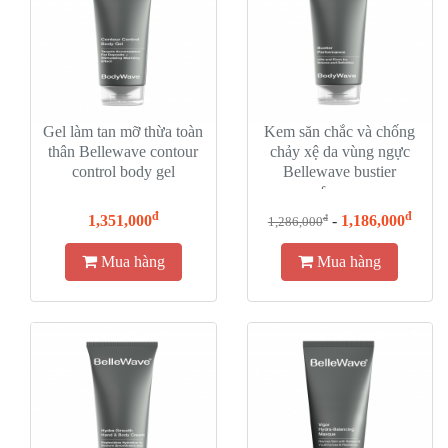
Gel làm tan mỡ thừa toàn
Kem săn chắc và chống
thân Bellewave contour
chảy xệ da vùng ngực
control body gel
Bellewave bustier
performance
đ
đ
1,351,000
-
1,186,000
đ
1,286,000
Mua hàng
Mua hàng