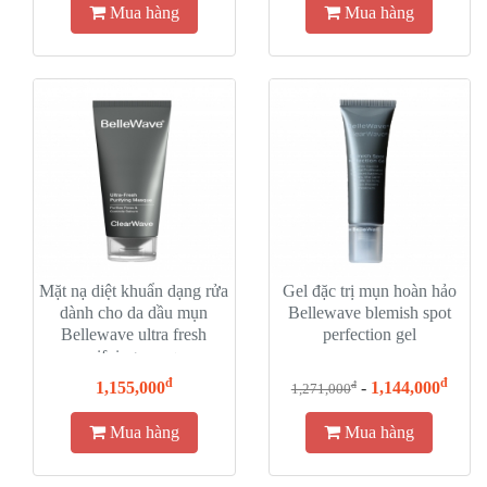
Mua hàng
Mua hàng
Mặt nạ diệt khuẩn dạng rửa
Gel đặc trị mụn hoàn hảo
dành cho da dầu mụn
Bellewave blemish spot
Bellewave ultra fresh
perfection gel
purifying masque
đ
đ
1,155,000
-
1,144,000
đ
1,271,000
Mua hàng
Mua hàng