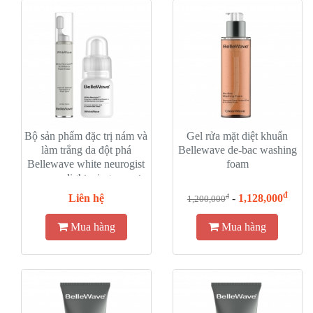
Bộ sản phẩm đặc trị nám và
Gel rửa mặt diệt khuẩn
làm trắng da đột phá
Bellewave de-bac washing
Bellewave white neurogist
foam
express lightening expert
pack
đ
Liên hệ
-
1,128,000
đ
1,200,000
Mua hàng
Mua hàng