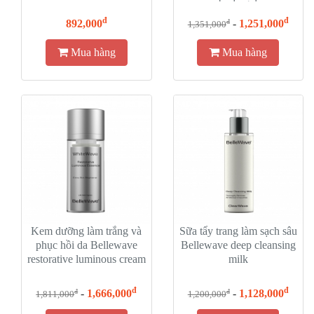
body gel
đ
đ
892,000
-
1,251,000
đ
1,351,000
Mua hàng
Mua hàng
Kem dưỡng làm trắng và
Sữa tẩy trang làm sạch sâu
phục hồi da Bellewave
Bellewave deep cleansing
restorative luminous cream
milk
đ
đ
-
1,666,000
-
1,128,000
đ
đ
1,811,000
1,200,000