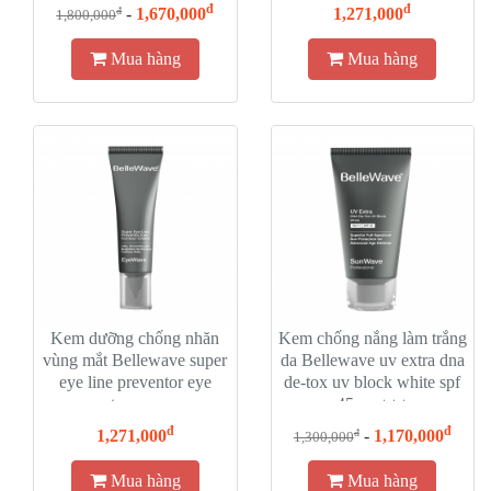
activating serum
đ
đ
-
1,670,000
1,271,000
đ
1,800,000
Mua hàng
Mua hàng
Kem dưỡng chống nhăn
Kem chống nắng làm trắng
vùng mắt Bellewave super
da Bellewave uv extra dna
eye line preventor eye
de-tox uv block white spf
contour cream
45 pa +++
đ
đ
1,271,000
-
1,170,000
đ
1,300,000
Mua hàng
Mua hàng