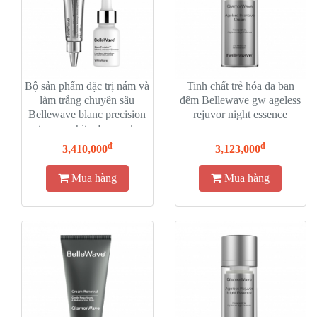
Bộ sản phẩm đặc trị nám và
Tinh chất trẻ hóa da ban
làm trắng chuyên sâu
đêm Bellewave gw ageless
Bellewave blanc precision
rejuvor night essence
tm prowhite duo pack
đ
đ
3,410,000
3,123,000
Mua hàng
Mua hàng