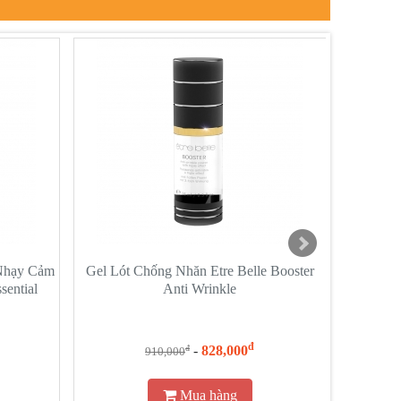
 Nhạy Cảm
Gel Lót Chống Nhăn Etre Belle Booster
Tinh chất
sential
Anti Wrinkle
Pur
đ
-
828,000
đ
910,000
Mua hàng