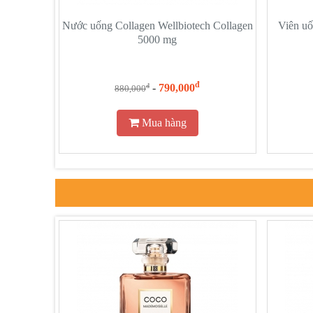
Nước uống Collagen Wellbiotech Collagen
Viên uố
5000 mg
đ
-
790,000
đ
880,000
Mua hàng