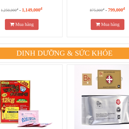
đ
đ
-
1,149,000
-
799,000
đ
đ
1,250,000
875,000
Mua hàng
Mua hàng
DINH DƯỠNG & SỨC KHỎE