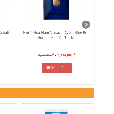
traits
Nước Hoa Nam Versace Dylan Blue Pour
Nước H
Homme Eau De Toillete
đ
-
2,334,000
đ
2,510,000
Mua hàng