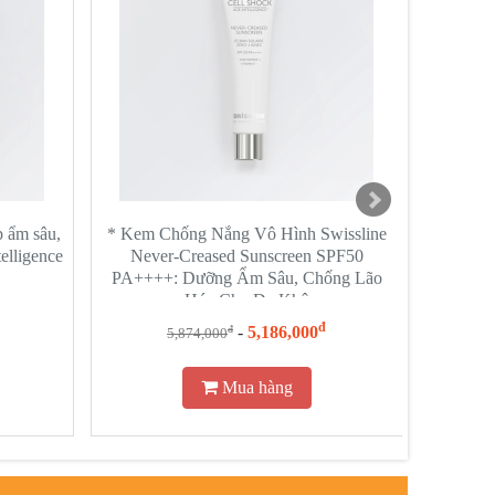
p ẩm sâu,
* Kem Chống Nắng Vô Hình Swissline
Mặt Nạ S
elligence
Never-Creased Sunscreen SPF50
Quyết 
PA++++: Dưỡng Ẩm Sâu, Chống Lão
Hóa Cho Da Khô
đ
-
5,186,000
đ
5,874,000
1
Mua hàng