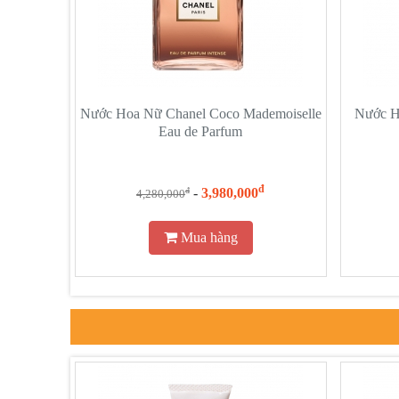
Nước Hoa Nữ Chanel Coco Mademoiselle
Nước Ho
Eau de Parfum
đ
-
3,980,000
đ
4,280,000
Mua hàng