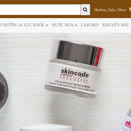
Hotline, Zalo, Viber:
H DƯỠNG & SỨC KHỎE
NƯỚC HOA
LÀM ĐẸP
KHUYẾN MÃI