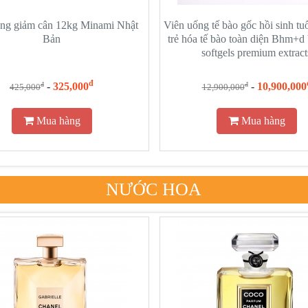
ng giảm cân 12kg Minami Nhật
Viên uống tế bào gốc hồi sinh tu
Bản
trẻ hóa tế bào toàn diện Bhm+d V
softgels premium extract
đ
-
325,000
-
10,900,000
đ
đ
425,000
12,900,000
Mua hàng
Mua hàng
NƯỚC HOA