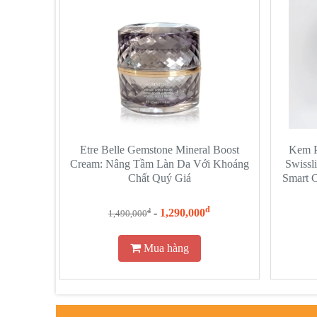
Etre Belle Gemstone Mineral Boost
Kem P
Cream: Nâng Tầm Làn Da Với Khoáng
Swissl
Chất Quý Giá
Smart 
đ
-
1,290,000
đ
1,490,000
Mua hàng