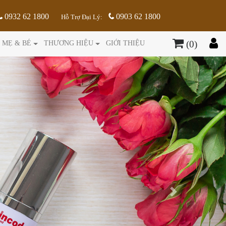
0932 62 1800
0903 62 1800
Hỗ Trợ Đại Lý:
(0)
MẸ & BÉ
THƯƠNG HIỆU
GIỚI THIỆU