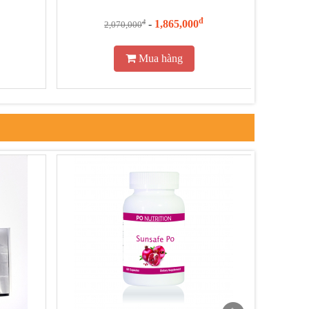
đ
-
1,865,000
đ
2,070,000
Mua hàng