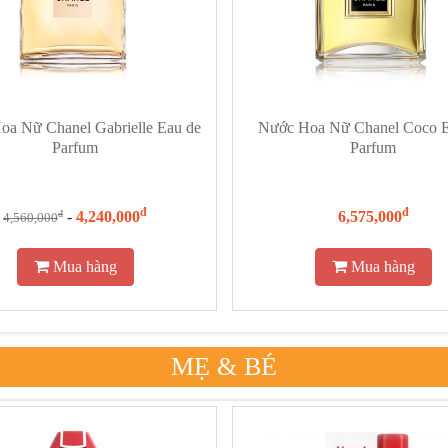
a Nữ Chanel Gabrielle Eau de
Nước Hoa Nữ Chanel Coco Ex
Parfum
Parfum
đ
đ
-
4,240,000
6,575,000
đ
4,560,000
Mua hàng
Mua hàng
MẸ & BÉ