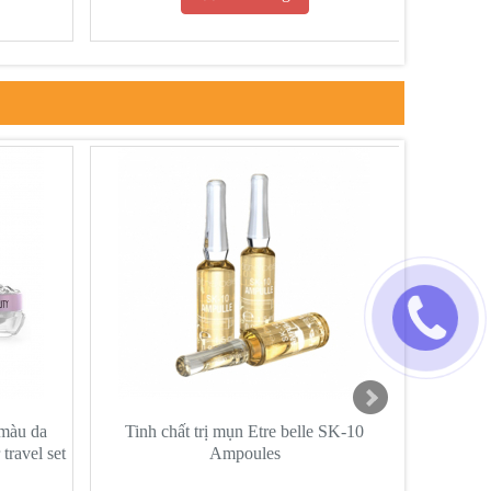
 màu da
Tinh chất trị mụn Etre belle SK-10
Kem dưỡng
travel set
Ampoules
ngừa lão 