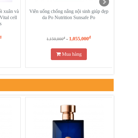
ổi xuân và
Viên uống chống nắng nội sinh giúp đẹp
Viên uống 
ital cell
da Po Nutrition Sunsafe Po
giảm căn
s
đ
đ
-
1,055,000
đ
1,150,000
Mua hàng