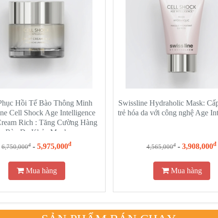
hục Hồi Tế Bào Thông Minh
Swissline Hydraholic Mask: Cấ
ine Cell Shock Age Intelligence
trẻ hóa da với công nghệ Age Int
Cream Rich : Tăng Cường Hàng
Rào Da Khỏe Mạnh
đ
đ
-
5,975,000
-
3,908,000
đ
đ
6,750,000
4,565,000
Mua hàng
Mua hàng
SẢN PHẨM BÁN CHẠY