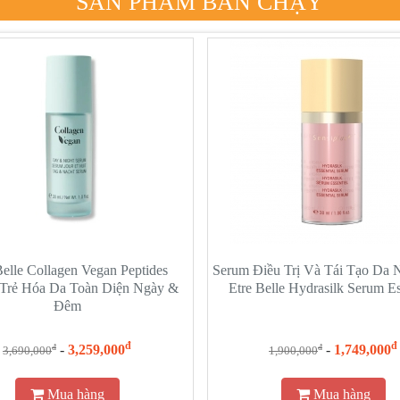
Belle Collagen Vegan Peptides
Serum Điều Trị Và Tái Tạo Da
 Trẻ Hóa Da Toàn Diện Ngày &
Etre Belle Hydrasilk Serum Es
Đêm
đ
đ
-
3,259,000
-
1,749,000
đ
đ
3,690,000
1,900,000
Mua hàng
Mua hàng