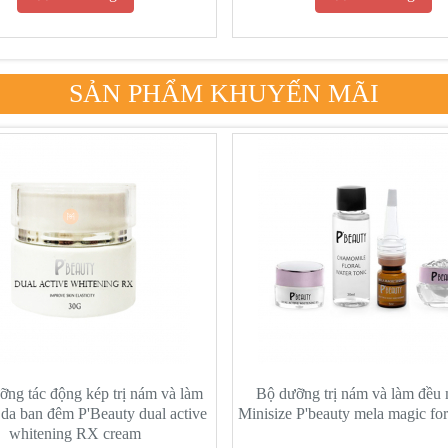
SẢN PHẨM KHUYẾN MÃI
ng tác động kép trị nám và làm
Bộ dưỡng trị nám và làm đều
da ban đêm P'Beauty dual active
Minisize P'beauty mela magic for 
whitening RX cream