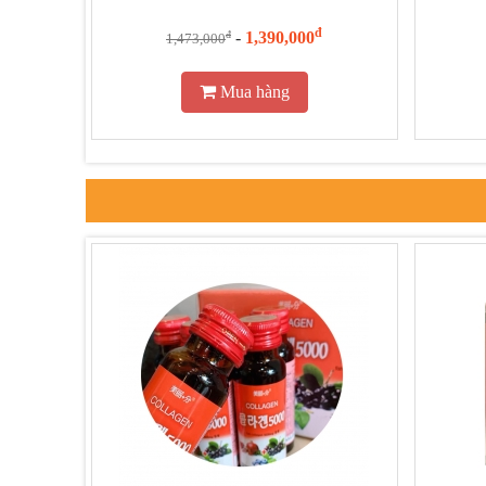
đ
-
1,390,000
đ
1,473,000
Mua hàng