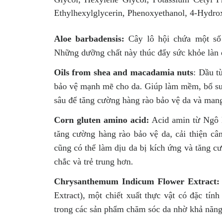
Ethylhexylglycerin, Phenoxyethanol, 4-Hydro
Aloe barbadensis:
Cây lô hội chứa một số c
Những dưỡng chất này thúc đẩy sức khỏe làn d
Oils from shea and macadamia nuts
: Dầu t
bảo vệ mạnh mẽ cho da. Giúp làm mềm, bổ sun
sâu để tăng cường hàng rào bảo vệ da và man
Corn gluten amino acid:
Acid amin từ Ngô 
tăng cường hàng rào bảo vệ da, cải thiện câ
cũng có thể làm dịu da bị kích ứng và tăng c
chắc và trẻ trung hơn.
Chrysanthemum Indicum Flower Extract:
Extract), một chiết xuất thực vật có đặc tí
trong các sản phẩm chăm sóc da nhờ khả năng