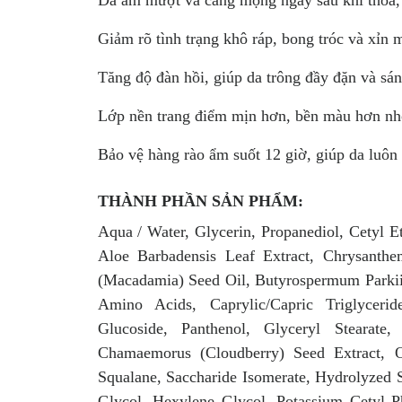
Giảm rõ tình trạng khô ráp, bong tróc và xỉn 
Tăng độ đàn hồi, giúp da trông đầy đặn và sán
Lớp nền trang điểm mịn hơn, bền màu hơn nh
Bảo vệ hàng rào ẩm suốt 12 giờ, giúp da luôn 
THÀNH PHẦN SẢN PHẨM:
Aqua / Water, Glycerin, Propanediol, Cetyl E
Aloe Barbadensis Leaf Extract, Chrysanth
(Macadamia) Seed Oil, Butyrospermum Parkii
Amino Acids, Caprylic/Capric Triglycerid
Glucoside, Panthenol, Glyceryl Stearate
Chamaemorus (Cloudberry) Seed Extract, Ol
Squalane, Saccharide Isomerate, Hydrolyzed 
Glycol, Hexylene Glycol, Potassium Cetyl Ph