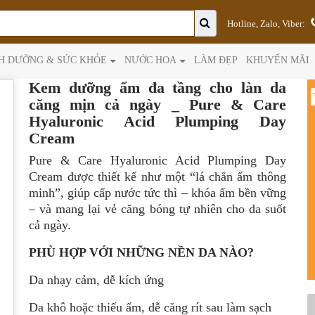
Hotline, Zalo, Viber:
H DƯỠNG & SỨC KHỎE
NƯỚC HOA
LÀM ĐẸP
KHUYẾN MÃI
Kem dưỡng ẩm đa tầng cho làn da
căng mịn cả ngày _ Pure & Care
Hyaluronic Acid Plumping Day
Cream
Pure & Care Hyaluronic Acid Plumping Day
Cream được thiết kế như một “lá chắn ẩm thông
minh”, giúp cấp nước tức thì – khóa ẩm bền vững
– và mang lại vẻ căng bóng tự nhiên cho da suốt
cả ngày.
PHÙ HỢP VỚI NHỮNG NỀN DA NÀO?
Da nhạy cảm, dễ kích ứng
Da khô hoặc thiếu ẩm, dễ căng rít sau làm sạch