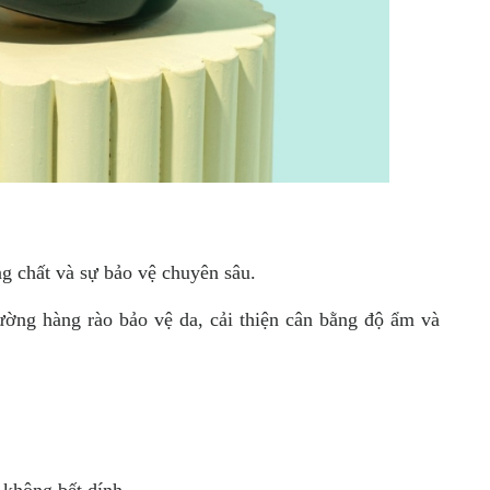
g chất và sự bảo vệ chuyên sâu.
ờng hàng rào bảo vệ da, cải thiện cân bằng độ ẩm và
không bết dính.