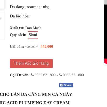
Da đang treatment nhẹ.
Da lão hóa.
Xuất xứ:
Đan Mạch
Quy cách:
50ml
Giá bán:
-
449,000
đ
490,000
Thêm Vào Giỏ Hàng
Gọi Tư vấn:
0932 62 1800
-
0903 62 1800
CHO LÀN DA CĂNG MỊN CẢ NGÀY
IC ACID PLUMPING DAY CREAM