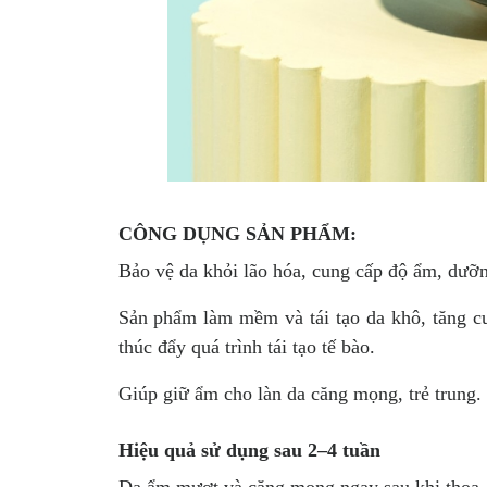
CÔNG DỤNG SẢN PHẨM:
Bảo vệ da khỏi lão hóa, cung cấp độ ẩm, dưỡn
Sản phẩm làm mềm và tái tạo da khô, tăng cư
thúc đẩy quá trình tái tạo tế bào.
Giúp giữ ẩm cho làn da căng mọng, trẻ trung.
Hiệu quả sử dụng sau 2–4 tuần
Da ẩm mượt và căng mọng ngay sau khi thoa, 