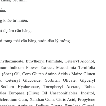
màu.
g khỏe tự nhiên.
ờ độ ẩm cân bằng.
ở trạng thái cân bằng nước-dầu lý tưởng.
thylhexanoate, Ethylhexyl Palmitate, Cetearyl Alcohol,
emum Indicum Flower Extract, Macadamia Ternifolia
 (Shea) Oil, Corn Gluten Amino Acids / Maize Gluten
e, Cetearyl Glucoside, Sorbitan Olivate, Glyceryl
, Sodium Hyaluronate, Tocopheryl Acetate, Rubus
ea Europaea (Olive) Oil Unsaponifiables, Inositol,
Sclerotium Gum, Xanthan Gum, Citric Acid, Propylene
osphate, Arginine, Sodium Citrate, Butylene Glycol,