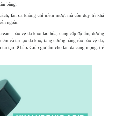
cân bằng.
cách, làn da không chỉ mềm mượt mà còn duy trì khả
bên ngoài.
ream bảo vệ da khỏi lão hóa, cung cấp độ ẩm, dưỡng
mềm và tái tạo da khô, tăng cường hàng rào bảo vệ da,
h tái tạo tế bào. Giúp giữ ẩm cho làn da căng mọng, trẻ