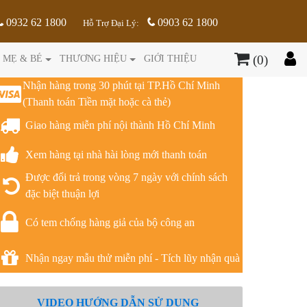
0932 62 1800
0903 62 1800
Hỗ Trợ Đại Lý:
(0)
MẸ & BÉ
THƯƠNG HIỆU
GIỚI THIỆU
Nhận hàng trong 30 phút tại TP.Hồ Chí Minh
(Thanh toán Tiền mặt hoặc cà thẻ)
Giao hàng miễn phí nội thành Hồ Chí Minh
Xem hàng tại nhà hài lòng mới thanh toán
Được đổi trả trong vòng 7 ngày với chính sách
đặc biệt thuận lợi
Có tem chống hàng giả của bộ công an
Nhận ngay mẫu thử miễn phí - Tích lũy nhận quà
VIDEO HƯỚNG DẪN SỬ DỤNG