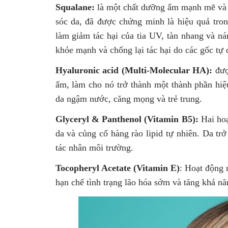
Squalane:
là một chất dưỡng ẩm mạnh mẽ và 
sóc da, đã được chứng minh là hiệu quả tron
làm giảm tác hại của tia UV, tàn nhang và n
khỏe mạnh và chống lại tác hại do các gốc tự 
Hyaluronic acid (Multi-Molecular HA):
đượ
ẩm, làm cho nó trở thành một thành phần hiệ
da ngậm nước, căng mọng và trẻ trung.
Glyceryl & Panthenol (Vitamin B5):
Hai hoạ
da và củng cố hàng rào lipid tự nhiên. Da t
tác nhân môi trường.
Tocopheryl Acetate (Vitamin E)
: Hoạt động 
hạn chế tình trạng lão hóa sớm và tăng khả nă