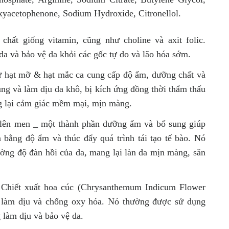
xyacetophenone, Sodium Hydroxide, Citronellol.
hất giống vitamin, cũng như choline và axit folic.
a và bảo vệ da khỏi các gốc tự do và lão hóa sớm.
ừ hạt mỡ & hạt mắc ca cung cấp độ ẩm, dưỡng chất và
g và làm dịu da khô, bị kích ứng đồng thời thẩm thấu
g lại cảm giác mềm mại, mịn màng.
lên men _ một thành phần dưỡng ẩm và bổ sung giúp
n bằng độ ẩm và thúc đẩy quá trình tái tạo tế bào. Nó
ường độ đàn hồi của da, mang lại làn da mịn màng, săn
Chiết xuất hoa cúc (Chrysanthemum Indicum Flower
nh làm dịu và chống oxy hóa. Nó thường được sử dụng
 làm dịu và bảo vệ da.