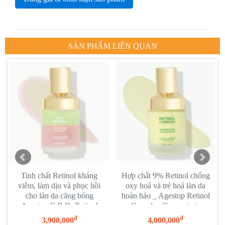
SẢN PHẨM LIÊN QUAN
Tinh chất Retinol kháng
Hợp chất 9% Retinol chống
viêm, làm dịu và phục hồi
oxy hoá và trẻ hoá làn da
cho làn da căng bóng
hoàn hảo _ Agestop Retinol
Agestop C.B.D. Retinol
Complex Concentrate
Glow Elixir
đ
đ
3,900,000
4,000,000