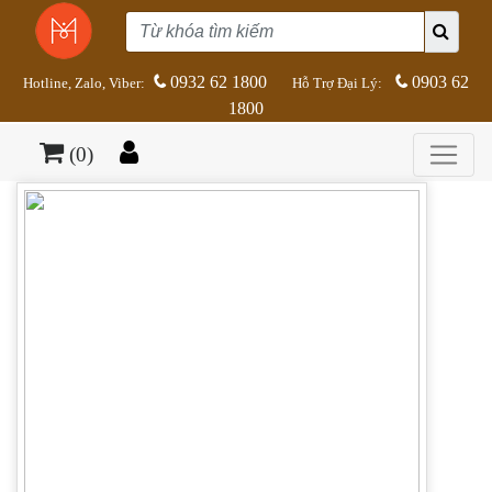
0932 62 1800
0903 62
Hotline, Zalo, Viber:
Hỗ Trợ Đại Lý:
1800
(0)