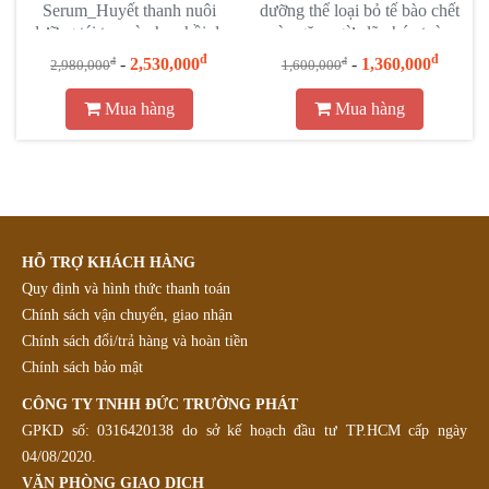
Serum_Huyết thanh nuôi
dưỡng thể loại bỏ tế bào chết
dưỡng tái tạo và phục hồi da
và ngăn ngừa lão hóa toàn
thân
đ
đ
-
2,530,000
-
1,360,000
đ
đ
2,980,000
1,600,000
Mua hàng
Mua hàng
HỖ TRỢ KHÁCH HÀNG
Quy định và hình thức thanh toán
Chính sách vận chuyển, giao nhận
Chính sách đổi/trả hàng và hoàn tiền
Chính sách bảo mật
CÔNG TY TNHH ĐỨC TRƯỜNG PHÁT
GPKD số: 0316420138 do sở kế hoạch đầu tư TP.HCM cấp ngày
04/08/2020.
VĂN PHÒNG GIAO DỊCH