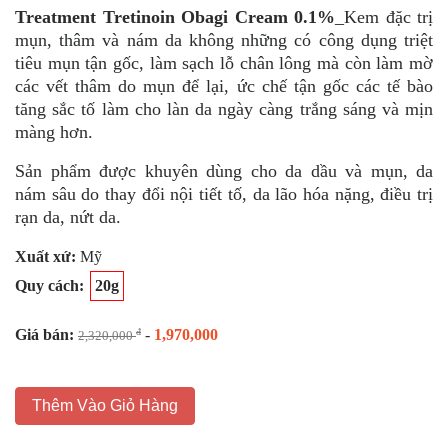
Treatment Tretinoin Obagi Cream 0.1%
_Kem đặc trị
mụn, thâm và nám da không những có công dụng triệt
tiêu mụn tận gốc, làm sạch lỗ chân lông mà còn làm mờ
các vết thâm do mụn để lại, ức chế tận gốc các tế bào
tăng sắc tố làm cho làn da ngày càng trắng sáng và mịn
màng hơn.
Sản phẩm được khuyên dùng cho da dầu và mụn, da
nám sâu do thay đổi nội tiết tố, da lão hóa nặng, điều trị
rạn da, nứt da.
Xuất xứ:
Mỹ
Quy cách:
20g
Giá bán:
-
1,970,000
đ
2,320,000
Thêm Vào Giỏ Hàng