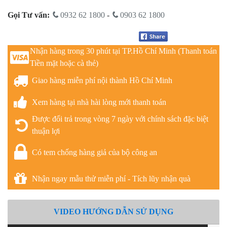
Gọi Tư vấn:
0932 62 1800
-
0903 62 1800
Nhận hàng trong 30 phút tại TP.Hồ Chí Minh (Thanh toán
Tiền mặt hoặc cà thẻ)
Giao hàng miễn phí nội thành Hồ Chí Minh
Xem hàng tại nhà hài lòng mới thanh toán
Được đổi trả trong vòng 7 ngày với chính sách đặc biệt
thuận lợi
Có tem chống hàng giả của bộ công an
Nhận ngay mẫu thử miễn phí - Tích lũy nhận quà
VIDEO HƯỚNG DẪN SỬ DỤNG