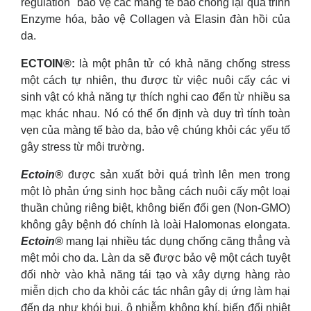
regulation" bảo vệ các màng tế bào chống lại quá trình
Enzyme hóa, bảo vệ Collagen và Elasin đàn hồi của
da.
ECTOIN®:
là một phân tử có khả năng chống stress
một cách tự nhiên, thu được từ việc nuôi cấy các vi
sinh vật có khả năng tự thích nghi cao đến từ nhiều sa
mạc khác nhau. Nó có thể ổn định và duy trì tính toàn
vẹn của màng tế bào da, bảo vệ chúng khỏi các yếu tố
gây stress từ môi trường.
Ectoin®
được sản xuất bởi quá trình lên men trong
một lò phản ứng sinh học bằng cách nuôi cấy một loại
thuần chủng riêng biệt, không biến đổi gen (Non-GMO)
không gây bệnh đó chính là loài Halomonas elongata.
Ectoin®
mang lại nhiều tác dụng chống căng thẳng và
mệt mỏi cho da. Làn da sẽ được bảo vệ một cách tuyệt
đối nhờ vào khả năng tái tạo và xây dựng hàng rào
miễn dịch cho da khỏi các tác nhân gây dị ứng làm hại
đến da như khói bụi, ô nhiễm không khí, biến đổi nhiệt