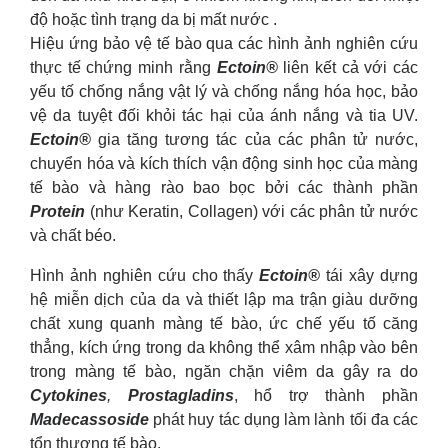
độ hoặc tình trạng da bị mất nước .
Hiệu ứng bảo vệ tế bào qua các hình ảnh nghiên cứu
thực tế chứng minh rằng
Ectoin®
liên kết cả với các
yếu tố chống nắng vật lý và chống nắng hóa học, bảo
vệ da tuyệt đối khỏi tác hại của ánh nắng và tia UV.
Ectoin®
gia tăng tương tác của các phân tử nước,
chuyển hóa và kích thích vận động sinh học của màng
tế bào và hàng rào bao bọc bởi các thành phần
Protein
(như Keratin, Collagen) với các phân tử nước
và chất béo.
Hình ảnh nghiên cứu cho thấy
Ectoin®
tái xây dựng
hệ miễn dịch của da và thiết lập ma trận giàu dưỡng
chất xung quanh màng tế bào, ức chế yếu tố căng
thẳng, kích ứng trong da không thể xâm nhập vào bên
trong màng tế bào, ngăn chặn viêm da gây ra do
Cytokines
,
Prostagladins
, hổ trợ thành phần
Madecassoside
phát huy tác dụng làm lành tối đa các
tổn thương tế bào.