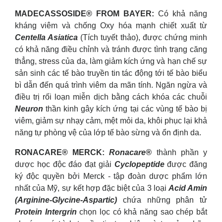
MADECASSOSIDE® FROM BAYER:
Có khả năng
kháng viêm và chống Oxy hóa mạnh chiết xuất từ
Centella Asiatica
(Tích tuyết thảo), được chứng minh
có khả năng điều chỉnh và tránh được tình trạng căng
thẳng, stress của da, làm giảm kích ứng và hạn chế sự
sản sinh các tế bào truyền tin tác động tới tế bào biểu
bì dẫn đến quá trình viêm da mãn tính. Ngăn ngừa và
điều trị rối loạn miễn dịch bằng cách khóa các chuỗi
Neuron
thần kinh gây kích ứng tại các vùng tế bào bị
viêm, giảm sự nhạy cảm, mệt mỏi da, khôi phục lại khả
năng tự phòng vệ của lớp tế bào sừng và ổn định da.
RONACARE® MERCK:
Ronacare®
thành phần y
dược học độc đáo đạt giải
Cyclopeptide
được đăng
ký độc quyền bởi Merck - tập đoàn dược phẩm lớn
nhất của Mỹ, sự kết hợp đặc biệt của 3 loại
Acid Amin
(Arginine-Glycine-Aspartic)
chứa những phân tử
Protein Intergrin
chọn lọc có khả năng sao chép bắt