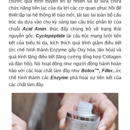
chước quá trình truyền tin tự nhiên và tự sửa chữa
chức năng liên lạc của da tới các cơ quan phục hồi để
thiết lập lại hệ thống tế bào mới, tái tạo lại toàn bộ cấu
trúc da dựa vào chu kỳ sáng tạo cấu trúc phân tử của
chuỗi
Acid Amin
, thúc đẩy chúng trở về trạng thái
nguyên gốc.
Cyclopeptide
tái cấu trúc mạng lưới liên
kết của biểu bì da, kích thích quá trình giảm điều tiết
(ức chế hình thành Enzyme gây Oxy hóa, lão hóa) và
quá trình tăng điều tiết (tăng cường tổng hợp Collagen
và đàn hồi). Nó hoạt động như người đồng hành hoàn
hảo với các loại chất làm đầy như
Botox™, Filler..
.ức
chế hình thành các
Enzyme
phá hoại sự liên kết của
các chất làm đầy.