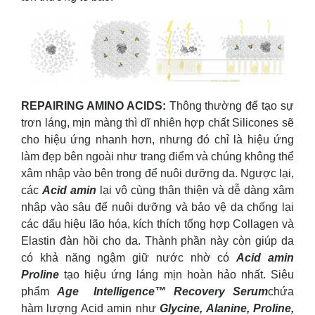
REPAIRING AMINO ACIDS:
Thông thường để tạo sự
trơn láng, mịn màng thì dĩ nhiên hợp chất Silicones sẽ
cho hiệu ứng nhanh hơn, nhưng đó chỉ là hiệu ứng
làm đẹp bên ngoài như trang điểm và chúng không thể
xâm nhập vào bên trong để nuôi dưỡng da. Ngược lại,
các
Acid amin
lại vô cùng thân thiện và dễ dàng xâm
nhập vào sâu để nuôi dưỡng và bảo vệ da chống lại
các dấu hiệu lão hóa, kích thích tổng hợp Collagen và
Elastin đàn hồi cho da. Thành phần này còn giúp da
có khả năng ngậm giữ nước nhờ có
Acid amin
Proline
tạo hiệu ứng láng mịn hoàn hảo nhất. Siêu
phẩm
Age Intelligence™ Recovery Serum
chứa
hàm lượng Acid amin như
Glycine, Alanine, Proline,