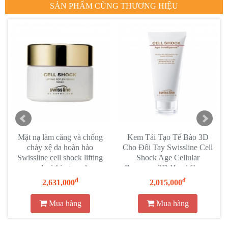
SẢN PHẨM CÙNG THƯƠNG HIỆU
Mặt nạ làm căng và chống
Kem Tái Tạo Tế Bào 3D
n
chảy xệ da hoàn hảo
Cho Đôi Tay Swissline Cell
Swissline cell shock lifting
Shock Age Cellular
replenishing mask
Recovery 3D Hand Cream
đ
đ
2,631,000
2,015,000
Mua hàng
Mua hàng