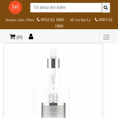
0932 62 1800
0903 62
Hotline, Zalo, Viber:
Hỗ Trợ Đại Lý:
1800
(0)