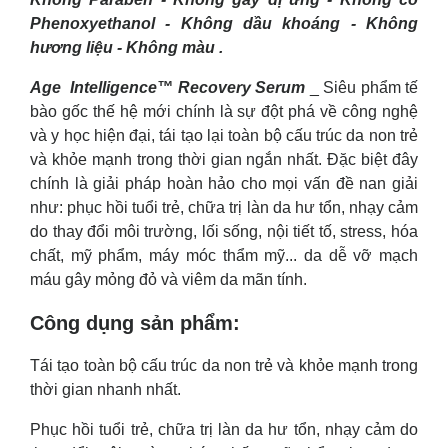
Phenoxyethanol - Không dầu khoáng - Không
hương liệu - Không màu .
Age Intelligence™ Recovery Serum
_ Siêu phẩm tế
bào gốc thế hệ mới chính là sự đột phá về công nghệ
và y học hiện đại, tái tạo lại toàn bộ cấu trúc da non trẻ
và khỏe mạnh trong thời gian ngắn nhất. Đặc biệt đây
chính là giải pháp hoàn hảo cho mọi vấn đề nan giải
như: phục hồi tuổi trẻ, chữa trị làn da hư tổn, nhạy cảm
do thay đổi môi trường, lối sống, nội tiết tố, stress, hóa
chất, mỹ phẩm, máy móc thẩm mỹ... da dễ vỡ mạch
máu gây mỏng đỏ và viêm da mãn tính.
Công dụng sản phẩm:
Tái tạo toàn bộ cấu trúc da non trẻ và khỏe mạnh trong
thời gian nhanh nhất.
Phục hồi tuổi trẻ, chữa trị làn da hư tổn, nhạy cảm do