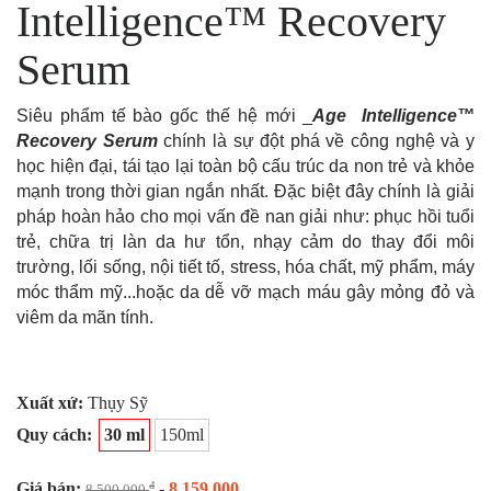
Intelligence™ Recovery
Serum
Siêu phẩm tế bào gốc thế hệ mới _
Age Intelligence™
Recovery Serum
chính là sự đột phá về công nghệ và y
học hiện đại, tái tạo lại toàn bộ cấu trúc da non trẻ và khỏe
mạnh trong thời gian ngắn nhất. Đặc biệt đây chính là giải
pháp hoàn hảo cho mọi vấn đề nan giải như: phục hồi tuổi
trẻ, chữa trị làn da hư tổn, nhạy cảm do thay đổi môi
trường, lối sống, nội tiết tố, stress, hóa chất, mỹ phẩm, máy
móc thẩm mỹ...hoặc da dễ vỡ mạch máu gây mỏng đỏ và
viêm da mãn tính.
Xuất xứ:
Thụy Sỹ
Quy cách:
30 ml
150ml
Giá bán:
-
8,159,000
đ
8,500,000