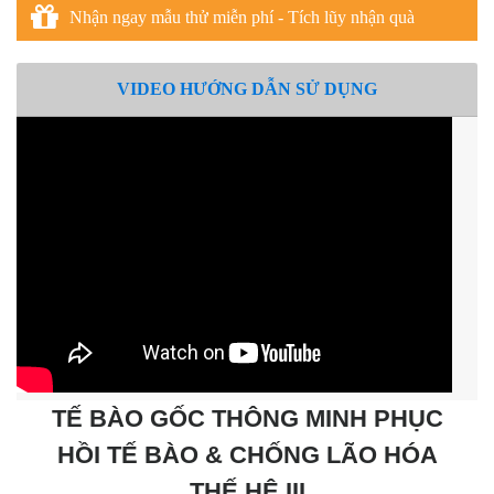
Nhận ngay mẫu thử miễn phí - Tích lũy nhận quà
VIDEO HƯỚNG DẪN SỬ DỤNG
TẾ BÀO GỐC THÔNG MINH PHỤC
HỒI TẾ BÀO & CHỐNG LÃO HÓA
THẾ HỆ III