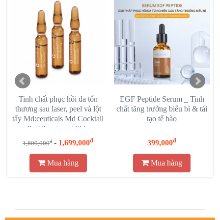
EGF Peptide Serum _ Tinh
Serum Phục Hồi Chuyên
Tế b
hất tăng trưởng biểu bì & tái
Nghiệp Swissline Cell
hồi 
tạo tế bào
Shock: Tái Tạo Da Hư Tổn
th
Sh
đ
đ
399,000
-
9,472,000
đ
10,230,000
8
Mua hàng
Mua hàng