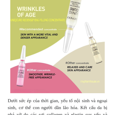
Dưới sức ép của thời gian, yếu tố nội sinh và ngoại
sinh, cơ thể con người dần lão hóa. Kết cấu da bị
phá vỡ do các sợi collagen và elastin suy yếu và