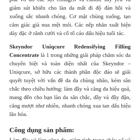
giảm sút khiến cho làn da mất đi độ đàn hồi và
xuống sắc nhanh chóng. Cơ mặt chùng xuống, tạo
cảm giác già nua mệt mỏi. Các nếp nhăn xuất hiện
dày đặc ở rãnh cười và cổ tố cáo dấu hiệu tuổi tác.
Skeyndor Uniqcure Redensifying Filling
Concentrate
là 1 trong những giải pháp chăm sóc da
chuyên biệt và toàn diện nhất của Skeyndor –
Uniqcure, sở hữu các thành phần độc đáo sẽ giải
quyết tuyệt vời vấn đề da da chùng nhão, kém săn
chắc theo chiều hướng: làm đầy và căng da hiệu quả,
mang đến cho bạn làn da săn chắc, dầy và đầy đặn,
căng mượt như nhiên, nhanh chóng xua tan dấu hiệu
lão hóa.
Công dụng sản phẩm:
Làm đầy và làm căng da, giảm tình trạng chảy xệ và