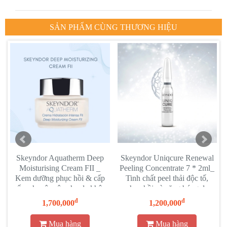
SẢN PHẨM CÙNG THƯƠNG HIỆU
Skeyndor Aquatherm Deep
Skeyndor Uniqcure Renewal
Moisturising Cream FII _
Peeling Concentrate 7 * 2ml_
Kem dưỡng phục hồi & cấp
Tinh chất peel thải độc tố,
ẩm chuyên sâu cho da khô
phục hồi và căng bóng da
nhạy cảm
đ
đ
1,700,000
1,200,000
Mua hàng
Mua hàng