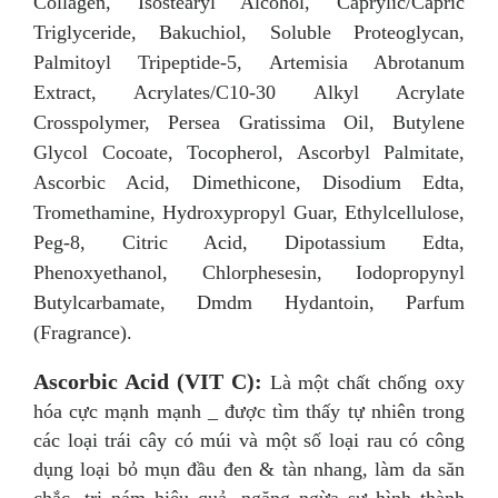
Collagen, Isostearyl Alcohol, Caprylic/Capric
Triglyceride, Bakuchiol, Soluble Proteoglycan,
Palmitoyl Tripeptide-5, Artemisia Abrotanum
Extract, Acrylates/C10-30 Alkyl Acrylate
Crosspolymer, Persea Gratissima Oil, Butylene
Glycol Cocoate, Tocopherol, Ascorbyl Palmitate,
Ascorbic Acid, Dimethicone, Disodium Edta,
Tromethamine, Hydroxypropyl Guar, Ethylcellulose,
Peg-8, Citric Acid, Dipotassium Edta,
Phenoxyethanol, Chlorphesesin, Iodopropynyl
Butylcarbamate, Dmdm Hydantoin, Parfum
(Fragrance).
Ascorbic Acid (VIT C):
Là một chất chống oxy
hóa cực mạnh mạnh _ được tìm thấy tự nhiên trong
các loại trái cây có múi và một số loại rau có công
dụng loại bỏ mụn đầu đen & tàn nhang, làm da săn