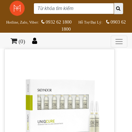
0932 62 1800
0903 62
Hotline, Zalo, Viber:
Hỗ Trợ Đại Lý:
1800
(0)