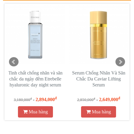
Tinh chất chống nhăn và săn
Serum Chống Nhăn Và Săn
chắc da ngày đêm Etrebelle
Chắc Da Caviar Lifting
hyaluronic day night serum
Serum
đ
đ
-
2,894,000
-
2,649,000
đ
đ
3,180,000
2,850,000
Mua hàng
Mua hàng