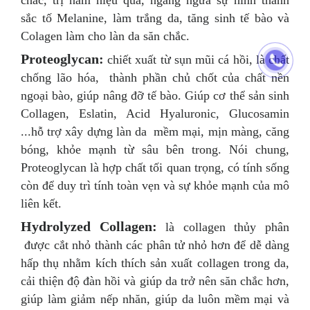
chắc, trị nám hiệu quả, ngăng ngừa sự hình thành
sắc tố Melanine, làm trắng da, tăng sinh tế bào và
Colagen làm cho làn da săn chắc.
Proteoglycan:
chiết xuất từ sụn mũi cá hồi, là chất
chống lão hóa, thành phần chủ chốt của chất nền
ngoại bào, giúp nâng đỡ tế bào. Giúp cơ thể sản sinh
Collagen, Eslatin, Acid Hyaluronic, Glucosamin
...hỗ trợ xây dựng làn da mềm mại, mịn màng, căng
bóng, khỏe mạnh từ sâu bên trong. Nói chung,
Proteoglycan là hợp chất tối quan trọng, có tính sống
còn để duy trì tính toàn vẹn và sự khỏe mạnh của mô
liên kết.
Hydrolyzed Collagen:
là collagen thủy phân
được cắt nhỏ thành các phân tử nhỏ hơn để dễ dàng
hấp thụ nhằm kích thích sản xuất collagen trong da,
cải thiện độ đàn hồi và giúp da trở nên săn chắc hơn,
giúp làm giảm nếp nhăn, giúp da luôn mềm mại và