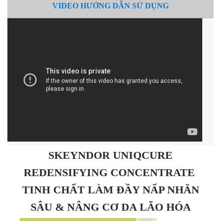
VIDEO HƯỚNG DẪN SỬ DỤNG
SKEYNDOR UNIQCURE
REDENSIFYING CONCENTRATE
TINH CHẤT LÀM ĐẦY NẤP NHĂN
SÂU & NÂNG CƠ DA LÃO HÓA