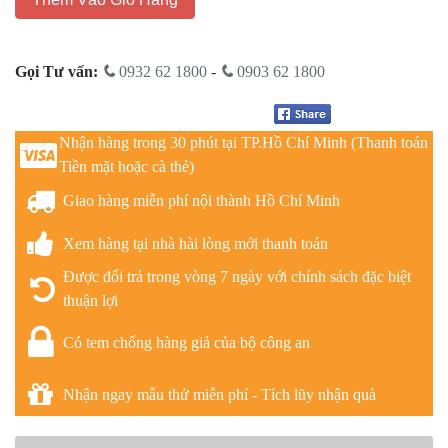
Gọi Tư vấn:
0932 62 1800
-
0903 62 1800
Nhận hàng trong 30 phút tại TP.Hồ Chí Minh (Thanh toán
Tiền mặt hoặc cà thẻ)
Giao hàng miễn phí nội thành Hồ Chí Minh
Xem hàng tại nhà hài lòng mới thanh toán
Được đổi trả trong vòng 7 ngày với chính sách đặc biệt
thuận lợi
Có tem chống hàng giả của bộ công an
Nhận ngay mẫu thử miễn phí - Tích lũy nhận quà