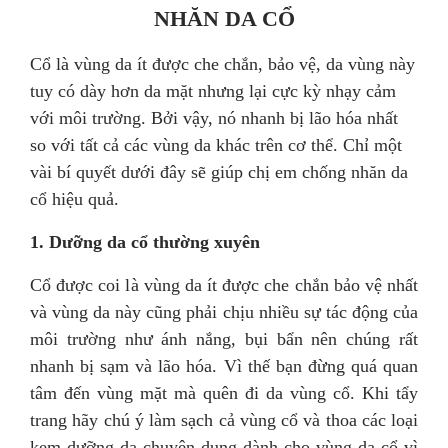
NHĂN DA CỔ
Cổ là vùng da ít được che chắn, bảo vệ, da vùng này
tuy có dày hơn da mặt nhưng lại cực kỳ nhạy cảm
với môi trường. Bởi vậy, nó nhanh bị lão hóa nhất
so với tất cả các vùng da khác trên cơ thể. Chỉ một
vài bí quyết dưới đây sẽ giúp chị em chống nhăn da
cổ hiệu quả.
1. Dưỡng da cổ thường xuyên
Cổ được coi là vùng da ít được che chắn bảo vệ nhất
và vùng da này cũng phải chịu nhiều sự tác động của
môi trường như ánh nắng, bụi bẩn nên chúng rất
nhanh bị sạm và lão hóa. Vì thế bạn đừng quá quan
tâm đến vùng mặt mà quên đi da vùng cổ. Khi tẩy
trang hãy chú ý làm sạch cả vùng cổ và thoa các loại
kem dưỡng da chuyên dụng dành cho vùng da cổ vì