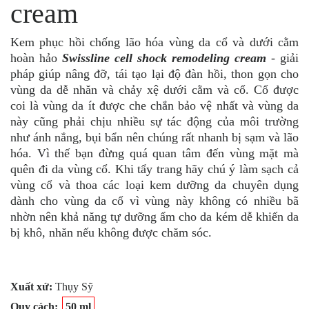
cream
Kem phục hồi chống lão hóa vùng da cổ và dưới cằm
hoàn hảo
Swissline cell shock remodeling cream
- giải
pháp giúp nâng đỡ, tái tạo lại độ đàn hồi, thon gọn cho
vùng da dễ nhăn và chảy xệ dưới cằm và cổ.
Cổ được
coi là vùng da ít được che chắn bảo vệ nhất và vùng da
này cũng phải chịu nhiều sự tác động của môi trường
như ánh nắng, bụi bẩn nên chúng rất nhanh bị sạm và lão
hóa. Vì thế bạn đừng quá quan tâm đến vùng mặt mà
quên đi da vùng cổ. Khi tẩy trang hãy chú ý làm sạch cả
vùng cổ và thoa các loại kem dưỡng da chuyên dụng
dành cho vùng da cổ vì vùng này không có nhiều bã
nhờn nên khả năng tự dưỡng ẩm cho da kém dễ khiến da
bị khô, nhăn nếu không được chăm sóc.
Xuất xứ:
Thụy Sỹ
Quy cách:
50 ml