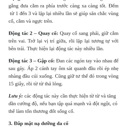
gắng đưa cằm ra phía trước càng xa càng tốt. Đếm
từ 1 đến 3 và lặp lại nhiều lần sẽ giúp săn chắc vùng
cổ, cằm và ngực trên.
Động tác 2 – Quay cổ:
Quay cổ sang phải, giữ cằm
trên vai. Trở lại vị trí giữa, rồi lặp lại tương tự với
bên trái. Thực hiện lại động tác này nhiều lần.
Động tác 3 – Gập cổ:
Đan các ngón tay vào nhau để
sau gáy. Áp 2 cánh tay ôm sát quanh đầu rồi ép nhẹ
nhàng đầu cúi xuống. Cũng giữ tư thế đó trong vòng
15 giây, rồi từ từ thả lỏng.
Lưu ý:
các động tác này cần thực hiện từ từ và tăng
dần cường độ, nếu bạn tập quá mạnh và đột ngột, có
thể làm tổn thương đốt sống cổ.
3. Đắp mặt nạ dưỡng da cổ