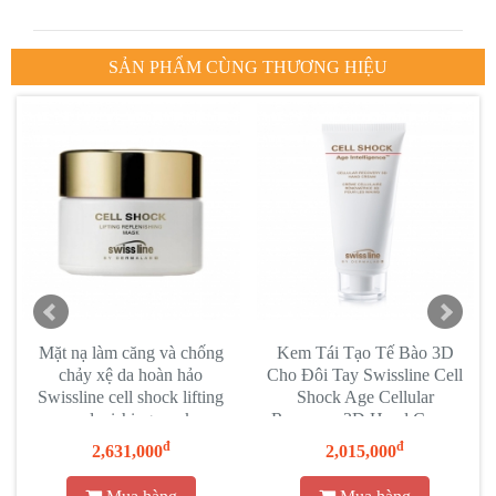
SẢN PHẨM CÙNG THƯƠNG HIỆU
Mặt nạ làm căng và chống
Kem Tái Tạo Tế Bào 3D
n
chảy xệ da hoàn hảo
Cho Đôi Tay Swissline Cell
Swissline cell shock lifting
Shock Age Cellular
replenishing mask
Recovery 3D Hand Cream
đ
đ
2,631,000
2,015,000