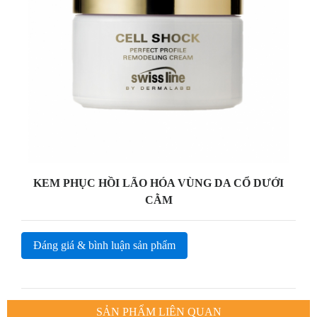
KEM PHỤC HỒI LÃO HÓA VÙNG DA CỔ DƯỚI
CẰM
Đáng giá & bình luận sản phẩm
SẢN PHẨM LIÊN QUAN