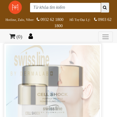
0932 62 1800
0903 62
Hotline, Zalo, Viber:
Hỗ Trợ Đại Lý:
1800
(0)