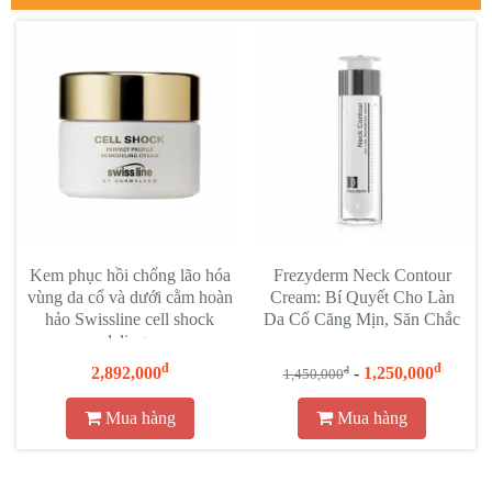
Kem phục hồi chống lão hóa
Frezyderm Neck Contour
vùng da cổ và dưới cằm hoàn
Cream: Bí Quyết Cho Làn
hảo Swissline cell shock
Da Cổ Căng Mịn, Săn Chắc
remodeling cream
đ
đ
2,892,000
-
1,250,000
đ
1,450,000
Mua hàng
Mua hàng