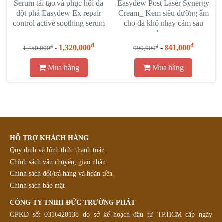
Serum tái tạo và phục hồi da
Easydew Post Laser Synergy
đột phá Easydew Ex repair
Cream_ Kem siêu dưỡng ẩm
control active soothing serum
cho da khô nhạy cảm sau
lazer
đ
đ
-
1,320,000
-
841,000
đ
đ
1,450,000
990,000
Mua hàng
Mua hàng
HỖ TRỢ KHÁCH HÀNG
Quy định và hình thức thanh toán
Chính sách vận chuyển, giao nhận
Chính sách đổi/trả hàng và hoàn tiền
Chính sách bảo mật
CÔNG TY TNHH ĐỨC TRƯỜNG PHÁT
GPKD số: 0316420138 do sở kế hoạch đầu tư TP.HCM cấp ngày