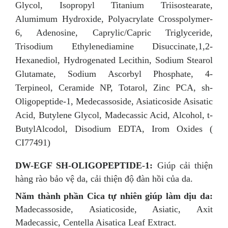
Glycol, Isopropyl Titanium Triisostearate,
Alumimum Hydroxide, Polyacrylate Crosspolymer-
6, Adenosine, Caprylic/Capric Triglyceride,
Trisodium Ethylenediamine Disuccinate,1,2-
Hexanediol, Hydrogenated Lecithin, Sodium Stearol
Glutamate, Sodium Ascorbyl Phosphate, 4-
Terpineol, Ceramide NP, Totarol, Zinc PCA, sh-
Oligopeptide-1, Medecassoside, Asiaticoside Asisatic
Acid, Butylene Glycol, Madecassic Acid, Alcohol, t-
ButylAlcodol, Disodium EDTA, Irom Oxides (
CI77491)
DW-EGF SH-OLIGOPEPTIDE-1:
Giúp cải thiện
hàng rào bảo vệ da, cải thiện độ đàn hồi của da.
Năm thành phần Cica tự nhiên giúp làm dịu da:
Madecassoside, Asiaticoside, Asiatic, Axit
Madecassic, Centella Aisatica Leaf Extract.