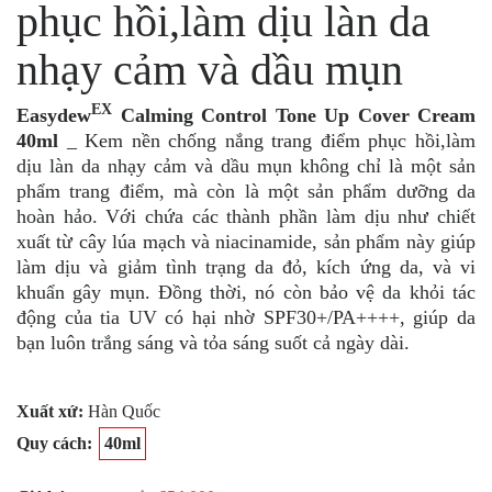
phục hồi,làm dịu làn da
nhạy cảm và dầu mụn
EX
Easydew
Calming Control Tone Up Cover Cream
40ml
_ Kem nền chống nắng trang điểm phục hồi,làm
dịu làn da nhạy cảm và dầu mụn không chỉ là một sản
phẩm trang điểm, mà còn là một sản phẩm dưỡng da
hoàn hảo. Với chứa các thành phần làm dịu như chiết
xuất từ cây lúa mạch và niacinamide, sản phẩm này giúp
làm dịu và giảm tình trạng da đỏ, kích ứng da, và vi
khuẩn gây mụn. Đồng thời, nó còn bảo vệ da khỏi tác
động của tia UV có hại nhờ SPF30+/PA++++, giúp da
bạn luôn trắng sáng và tỏa sáng suốt cả ngày dài.
Xuất xứ:
Hàn Quốc
Quy cách:
40ml