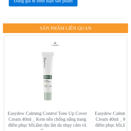
Đáng giá & bình luận sản phẩm
SẢN PHẨM LIÊN QUAN
Easydew Calming Control Tone Up Cover
Easydew Calming 
Cream 40ml _ Kem nền chống nắng trang
Cream 40ml _ Kem
điểm phục hồi,làm dịu làn da nhạy cảm và
điểm phục hồi,làm 
dầu mụn
dầ