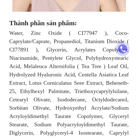
Thành phần sản phẩm:
Water, Zinc Oxide ( CI77947 ), Coco-
Caprylate/Caprate, Propanediol, Titanium Dioxide (
CI77891 ), Glycerin, Acrylates Copolymer,
Niacinamide, Pentylete Glycol, Polyhydroxystearic
Acid, Melaleuca Alternifolia ( Tea Tree ) Leaf Oil,
Hydrolyzed Hyaluronic Acid, Centella Asiatica Leaf
Extract, Lotus Corniculatus Seee Extract, Beheneth-
25, Ethylhexyl Palmitate, Triethoxycaprylylsilane,
Cetearyl Olivate, Isododecane, Octyldodecanol,
Sorbitan Olivate, Hydroxyethyl Acrylate/Sodium
Acryloyldimethyl Taurate Copolymer, Glyceryl
Stearate, Sodium Polyacryloyldimethyl Taurate,
Diglycerin, Polyglyceryl-4 Isostearate, Caprylyl