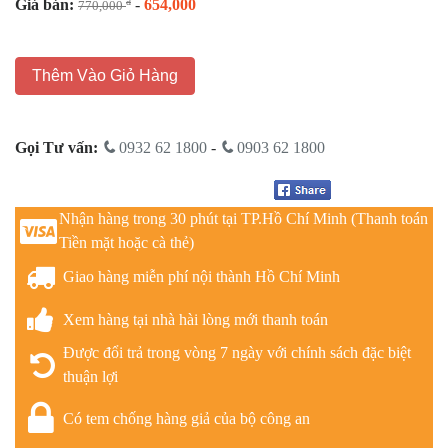
Giá bán:
-
654,000
đ
770,000
Thêm Vào Giỏ Hàng
Gọi Tư vấn:
0932 62 1800
-
0903 62 1800
Nhận hàng trong 30 phút tại TP.Hồ Chí Minh (Thanh toán
Tiền mặt hoặc cà thẻ)
Giao hàng miễn phí nội thành Hồ Chí Minh
Xem hàng tại nhà hài lòng mới thanh toán
Được đổi trả trong vòng 7 ngày với chính sách đặc biệt
thuận lợi
Có tem chống hàng giả của bộ công an