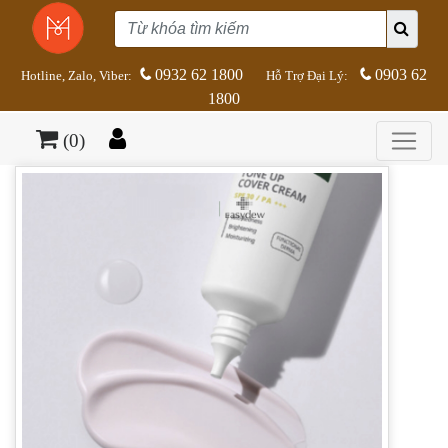
0932 62 1800
0903 62
Hotline, Zalo, Viber:
Hỗ Trợ Đại Lý:
1800
(0)