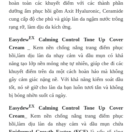
hoàn toàn các khuyết điểm với các thành phần
dưỡng ẩm phục hồi gồm Axit Hyaluronic, Ceramide
cung cấp độ che phủ và giúp làn da ngậm nước trông
rạng rỡ, làm dịu da kích ứng.
EX
Easydew
Calming Control Tone Up Cover
Cream
_ Kem nền chống nắng trang điểm phục
hồi,làm dịu làn da nhạy cảm và dầu mụn có khả
năng tạo lớp nền mỏng nhẹ tự nhiên, giúp che đi các
khuyết điểm trên da một cách hoàn hảo mà không
gây cảm giác nặng nề. Với khả năng kiểm soát dầu
tốt, nó sẽ giữ cho làn da bạn luôn tươi tắn và không
bị bóng nhờn suốt cả ngày.
EX
Easydew
Calming Control Tone Up Cover
Cream
_ Kem nền chống nắng trang điểm phục
hồi,làm dịu làn da nhạy cảm và dầu mụn chứa
Epidermal Growth Factor (EGF)
là yếu tố tăng