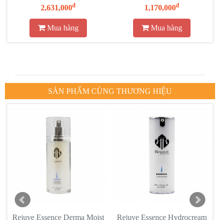
đ
đ
2,631,000
1,170,000
Mua hàng
Mua hàng
SẢN PHẨM CÙNG THƯƠNG HIỆU
h
Rejuve Essence Derma Moist
Rejuve Essence Hydrocream