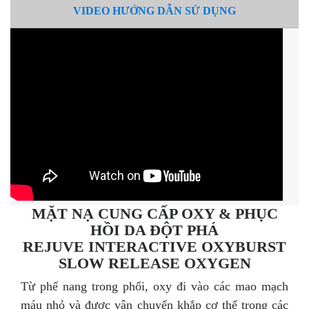
VIDEO HƯỚNG DẪN SỬ DỤNG
MẶT NẠ CUNG CẤP OXY & PHỤC
HỒI DA ĐỘT PHÁ
REJUVE INTERACTIVE OXYBURST
SLOW RELEASE OXYGEN
Từ phế nang trong phổi, oxy đi vào các mao mạch
máu nhỏ và được vận chuyển khắp cơ thể trong các