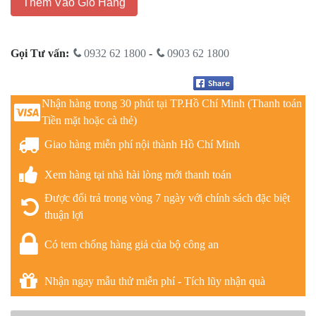
Thêm Vào Giỏ Hàng
Gọi Tư vấn:
0932 62 1800
-
0903 62 1800
Nhận hàng trong 30 phút tại TP.Hồ Chí Minh (Thanh toán
Tiền mặt hoặc cà thẻ)
Giao hàng miễn phí nội thành Hồ Chí Minh
Xem hàng tại nhà hài lòng mới thanh toán
Được đổi trả trong vòng 7 ngày với chính sách đặc biệt
thuận lợi
Có tem chống hàng giả của bộ công an
Nhận ngay mẫu thử miễn phí - Tích lũy nhận quà