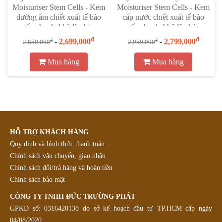
Moisturiser Stem Cells - Kem
Moisturiser Stem Cells - Kem
dưỡng ẩm chiết xuất tế bào
cấp nước chiết xuất tế bào
gốc cho da khô lão hóa
gốc cho da khô lão hóa
đ
đ
-
2,699,000
-
2,799,000
đ
đ
2,850,000
2,950,000
Mua hàng
Mua hàng
HỖ TRỢ KHÁCH HÀNG
Quy định và hình thức thanh toán
Chính sách vận chuyển, giao nhận
Chính sách đổi/trả hàng và hoàn tiền
Chính sách bảo mật
CÔNG TY TNHH ĐỨC TRƯỜNG PHÁT
GPKD số: 0316420138 do sở kế hoạch đầu tư TP.HCM cấp ngày
04/08/2020.