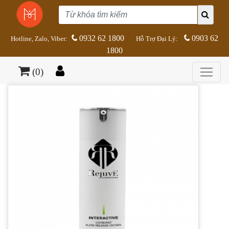
0932 62 1800
0903 62
Hotline, Zalo, Viber:
Hỗ Trợ Đại Lý:
1800
(0)