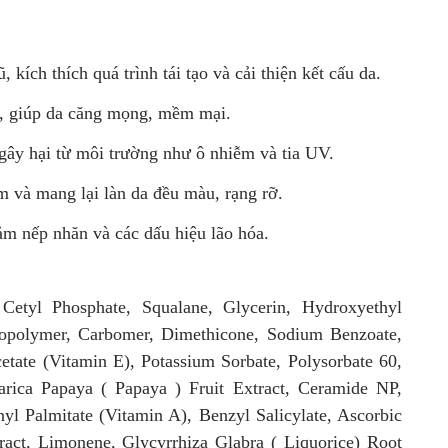
 kích thích quá trình tái tạo và cải thiện kết cấu da.
, giúp da căng mọng, mềm mại.
gây hại từ môi trường như ô nhiễm và tia UV.
m và mang lại làn da đều màu, rạng rỡ.
ảm nếp nhăn và các dấu hiệu lão hóa.
Cetyl Phosphate, Squalane, Glycerin, Hydroxyethyl
Copolymer, Carbomer, Dimethicone, Sodium Benzoate,
tate (Vitamin E), Potassium Sorbate, Polysorbate 60,
arica Papaya ( Papaya ) Fruit Extract, Ceramide NP,
nyl Palmitate (Vitamin A), Benzyl Salicylate, Ascorbic
tract, Limonene, Glycyrrhiza Glabra ( Liquorice) Root