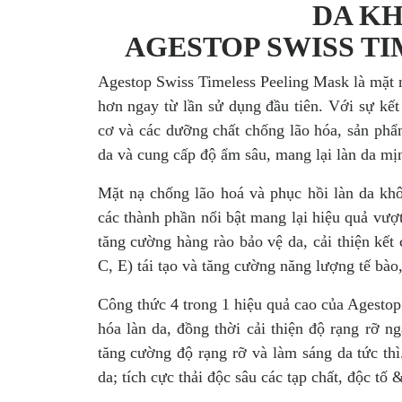
DA K
AGESTOP SWISS T
Agestop Swiss Timeless Peeling Mask là mặt nạ
hơn ngay từ lần sử dụng đầu tiên. Với sự kết
cơ và các dưỡng chất chống lão hóa, sản phẩm
da và cung cấp độ ẩm sâu, mang lại làn da mị
Mặt nạ chống lão hoá và phục hồi làn da kh
các thành phần nổi bật mang lại hiệu quả vượt
tăng cường hàng rào bảo vệ da, cải thiện kết
C, E) tái tạo và tăng cường năng lượng tế bào
Công thức 4 trong 1 hiệu quả cao của Agestop
hóa làn da, đồng thời cải thiện độ rạng rỡ ng
tăng cường độ rạng rỡ và làm sáng da tức th
da; tích cực thải độc sâu các tạp chất, độc tố 