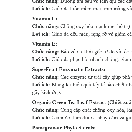
Chức năng:
Dưỡng ẩm sâu và làm dịu các dấu
Lợi ích:
Giúp da luôn mềm mại, mịn màng và 
Vitamin C:
Chức năng:
Chống oxy hóa mạnh mẽ, hỗ trợ s
Lợi ích:
Giúp da đều màu, rạng rỡ và giảm các
Vitamin E:
Chức năng:
Bảo vệ da khỏi gốc tự do và tác h
Lợi ích:
Giúp da phục hồi nhanh chóng, giảm v
SuperFruit Enzymatic Extracts:
Chức năng:
Các enzyme từ trái cây giúp phá v
Lợi ích:
Mang lại hiệu quả tẩy tế bào chết nh
gây kích ứng.
Organic Green Tea Leaf Extract (Chiết xuất
Chức năng:
Cung cấp chất chống oxy hóa, là
Lợi ích:
Giảm đỏ, làm dịu da nhạy cảm và gi
Pomegranate Phyto Sterols: