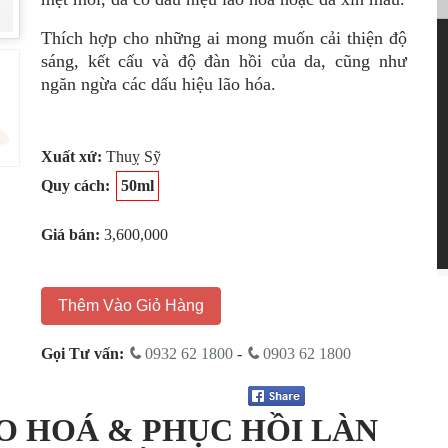
Thích hợp cho những ai mong muốn cải thiện độ
sáng, kết cấu và độ đàn hồi của da, cũng như
ngăn ngừa các dấu hiệu lão hóa.
Xuất xứ:
Thuỵ Sỹ
Quy cách:
50ml
Giá bán:
3,600,000
Thêm Vào Giỏ Hàng
Gọi Tư vấn:
0932 62 1800
-
0903 62 1800
O HOÁ & PHỤC HỒI LÀN