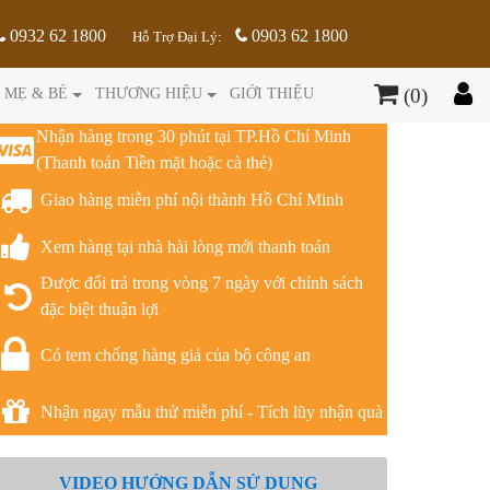
0932 62 1800
0903 62 1800
Hỗ Trợ Đại Lý:
(0)
MẸ & BÉ
THƯƠNG HIỆU
GIỚI THIỆU
Nhận hàng trong 30 phút tại TP.Hồ Chí Minh
(Thanh toán Tiền mặt hoặc cà thẻ)
Giao hàng miễn phí nội thành Hồ Chí Minh
Xem hàng tại nhà hài lòng mới thanh toán
Được đổi trả trong vòng 7 ngày với chính sách
đặc biệt thuận lợi
Có tem chống hàng giả của bộ công an
Nhận ngay mẫu thử miễn phí - Tích lũy nhận quà
VIDEO HƯỚNG DẪN SỬ DỤNG