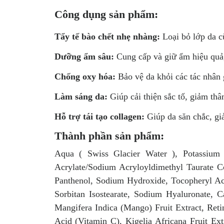
Công dụng sản phẩm:
Tẩy tế bào chết nhẹ nhàng:
Loại bỏ lớp da cũ,
Dưỡng ẩm sâu:
Cung cấp và giữ ẩm hiệu quả
Chống oxy hóa:
Bảo vệ da khỏi các tác nhân 
Làm sáng da:
Giúp cải thiện sắc tố, giảm thâ
Hỗ trợ tái tạo collagen:
Giúp da săn chắc, gi
Thành phần sản phẩm:
Aqua ( Swiss Glacier Water ), Potassium 
Acrylate/Sodium Acryloyldimethyl Taurate 
Panthenol, Sodium Hydroxide, Tocopheryl Ace
Sorbitan Isostearate, Sodium Hyaluronate, C
Mangifera Indica (Mango) Fruit Extract, Reti
Acid (Vitamin C), Kigelia Africana Fruit Ex