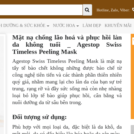
Hotline, Zalo, Viber:
H DƯỠNG & SỨC KHỎE
NƯỚC HOA
LÀM ĐẸP
KHUYẾN MÃI
Mặt nạ chống lão hoá và phục hồi làn
da không tuổi _ Agestop Swiss
Timeless Peeling Mask
Agestop Swiss Timeless Peeling Mask là mặt nạ
tẩy tế bào chết không những được bào chế từ
công nghệ tiên tiến và các thành phần thiên nhiên
quý giá, nhằm mang lại cho làn da của bạn sự trẻ
trung, rạng rỡ và đầy sức sống mà còn nhẹ nhàng
loại bỏ lớp tế bào giúp phục hồi, cân bằng và
nuôi dưỡng da từ sâu bên trong.
Đối tượng sử dụng:
Phù hợp với mọi loại da, đặc biệt là da khô, da
mệt mỏi, da có dấu hiệu lão hóa hoặc da xỉn màu.