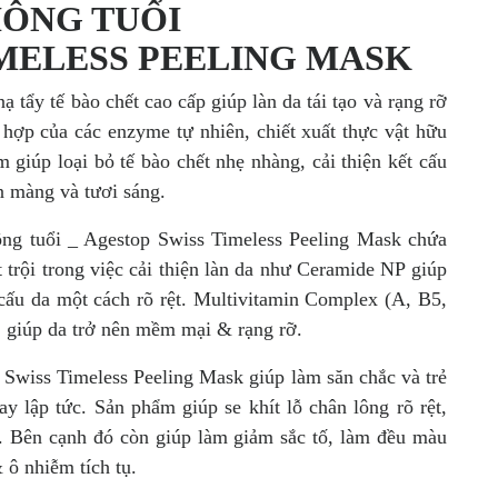
HÔNG TUỔI
IMELESS PEELING MASK
 tẩy tế bào chết cao cấp giúp làn da tái tạo và rạng rỡ
 hợp của các enzyme tự nhiên, chiết xuất thực vật hữu
 giúp loại bỏ tế bào chết nhẹ nhàng, cải thiện kết cấu
n màng và tươi sáng.
ông tuổi _ Agestop Swiss Timeless Peeling Mask chứa
 trội trong việc cải thiện làn da như Ceramide NP giúp
 cấu da một cách rõ rệt. Multivitamin Complex (A, B5,
, giúp da trở nên mềm mại & rạng rỡ.
 Swiss Timeless Peeling Mask giúp làm săn chắc và trẻ
ay lập tức. Sản phẩm giúp se khít lỗ chân lông rõ rệt,
ì. Bên cạnh đó còn giúp làm giảm sắc tố, làm đều màu
& ô nhiễm tích tụ.