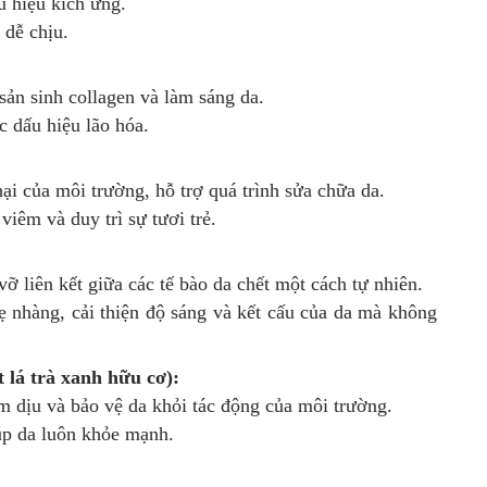
 hiệu kích ứng.
dễ chịu.
ản sinh collagen và làm sáng da.
 dấu hiệu lão hóa.
ại của môi trường, hỗ trợ quá trình sửa chữa da.
iêm và duy trì sự tươi trẻ.
ỡ liên kết giữa các tế bào da chết một cách tự nhiên.
ẹ nhàng, cải thiện độ sáng và kết cấu của da mà không
 lá trà xanh hữu cơ):
m dịu và bảo vệ da khỏi tác động của môi trường.
úp da luôn khỏe mạnh.