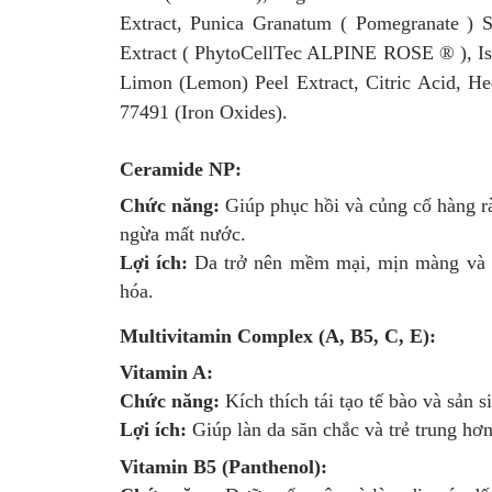
Extract, Punica Granatum ( Pomegranate ) S
Extract ( PhytoCellTec ALPINE ROSE ® ), Isom
Limon (Lemon) Peel Extract, Citric Acid, He
77491 (Iron Oxides).
Ceramide NP:
Chức năng:
Giúp phục hồi và củng cố hàng rà
ngừa mất nước.
Lợi ích:
Da trở nên mềm mại, mịn màng và ít 
hóa.
Multivitamin Complex (A, B5, C, E):
Vitamin A:
Chức năng:
Kích thích tái tạo tế bào và sản 
Lợi ích:
Giúp làn da săn chắc và trẻ trung hơn
Vitamin B5 (Panthenol):