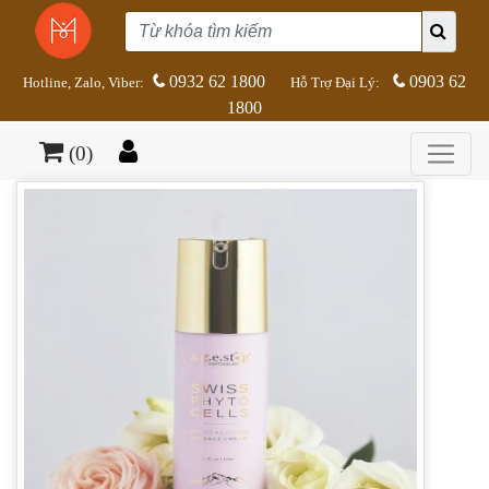
0932 62 1800
0903 62
Hotline, Zalo, Viber:
Hỗ Trợ Đại Lý:
1800
(0)