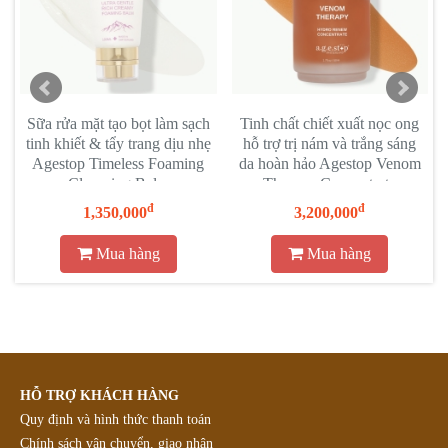
Sữa rửa mặt tạo bọt làm sạch
Tinh chất chiết xuất nọc ong
tinh khiết & tẩy trang dịu nhẹ
hỗ trợ trị nám và trắng sáng
Agestop Timeless Foaming
da hoàn hảo Agestop Venom
Cleansing Balm
Therapy Concentrate
đ
đ
1,350,000
3,200,000
Mua hàng
Mua hàng
HỖ TRỢ KHÁCH HÀNG
Quy định và hình thức thanh toán
Chính sách vận chuyển, giao nhận