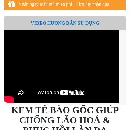
Nhận ngay mẫu thử miễn phí - Tích lũy nhận quà
VIDEO HƯỚNG DẪN SỬ DỤNG
KEM TẾ BÀO GỐC GIÚP
CHỐNG LÃO HOÁ &