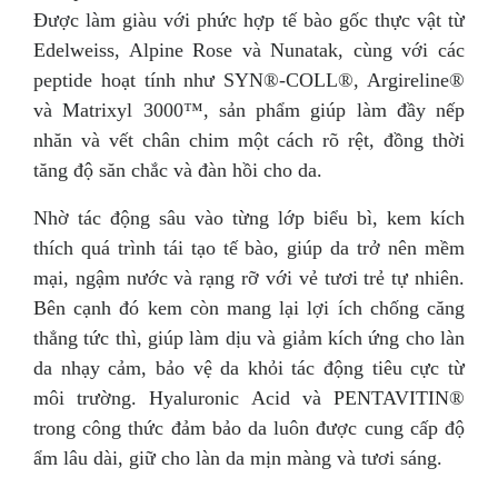
Được làm giàu với phức hợp tế bào gốc thực vật từ
Edelweiss, Alpine Rose và Nunatak, cùng với các
peptide hoạt tính như SYN®-COLL®, Argireline®
và Matrixyl 3000™, sản phẩm giúp làm đầy nếp
nhăn và vết chân chim một cách rõ rệt, đồng thời
tăng độ săn chắc và đàn hồi cho da.
Nhờ tác động sâu vào từng lớp biểu bì, kem kích
thích quá trình tái tạo tế bào, giúp da trở nên mềm
mại, ngậm nước và rạng rỡ với vẻ tươi trẻ tự nhiên.
Bên cạnh đó kem còn mang lại lợi ích chống căng
thẳng tức thì, giúp làm dịu và giảm kích ứng cho làn
da nhạy cảm, bảo vệ da khỏi tác động tiêu cực từ
môi trường. Hyaluronic Acid và PENTAVITIN®
trong công thức đảm bảo da luôn được cung cấp độ
ẩm lâu dài, giữ cho làn da mịn màng và tươi sáng.