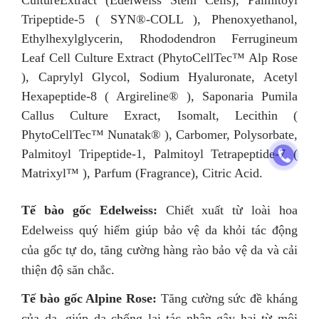
CultureExtract (Edelweiss Stem Cells), Palmitoyl
Tripeptide-5 ( SYN®-COLL ), Phenoxyethanol,
Ethylhexylglycerin, Rhododendron Ferrugineum
Leaf Cell Culture Extract (PhytoCellTec™ Alp Rose
), Caprylyl Glycol, Sodium Hyaluronate, Acetyl
Hexapeptide-8 ( Argireline® ), Saponaria Pumila
Callus Culture Exract, Isomalt, Lecithin (
PhytoCellTec™ Nunatak® ), Carbomer, Polysorbate,
Palmitoyl Tripeptide-1, Palmitoyl Tetrapeptide-7 (
Matrixyl™ ), Parfum (Fragrance), Citric Acid.
Tế bào gốc Edelweiss:
Chiết xuất từ loài hoa
Edelweiss quý hiếm giúp bảo vệ da khỏi tác động
của gốc tự do, tăng cường hàng rào bảo vệ da và cải
thiện độ săn chắc.
Tế bào gốc Alpine Rose:
Tăng cường sức đề kháng
của da, giúp da chống lại tác nhân gây hại từ môi