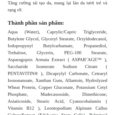
Tăng cường tái tạo da, mang lại làn da tươi trẻ và
rạng rỡ.
Thành phần sản phẩm:
Aqua (Water), Caprylic/Capric Triglyceride,
Butylene Glycol, Glyceryl Stearate, Octyldodecanol,
Iodopropynyl Butylcarbamate, Propanediol,
Trehalose, Glycerin, PEG-100 Stearate,
Asparagopsis Armata Extract ( ASPAR’AGE™ ),
Saccharide Isomerate Sodium Citrate (
PENTAVITIN® ), Dicaprylyl Carbonate, Cetearyl
Isononanoate, Xanthan Gum, Allantoin, Hydrolyzed
Wheat Protein, Copper Gluconate, Potassium Cetyl
Phosphate, Madecassoside, Dimethicone,
Asiaticoside, Stearic Acid, Cyanocobalamin (
Vitamin B12 ), Leontopodium Alpinum Callus