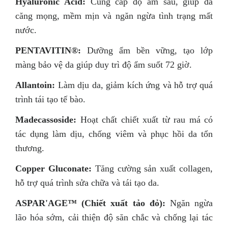
Hyaluronic Acid:
Cung cấp độ ẩm sâu, giúp da
căng mọng, mềm mịn và ngăn ngừa tình trạng mất
nước.
PENTAVITIN®:
Dưỡng ẩm bền vững, tạo lớp
màng bảo vệ da giúp duy trì độ ẩm suốt 72 giờ.
Allantoin:
Làm dịu da, giảm kích ứng và hỗ trợ quá
trình tái tạo tế bào.
Madecassoside:
Hoạt chất chiết xuất từ rau má có
tác dụng làm dịu, chống viêm và phục hồi da tổn
thương.
Copper Gluconate:
Tăng cường sản xuất collagen,
hỗ trợ quá trình sửa chữa và tái tạo da.
ASPAR'AGE™ (Chiết xuất tảo đỏ):
Ngăn ngừa
lão hóa sớm, cải thiện độ săn chắc và chống lại tác