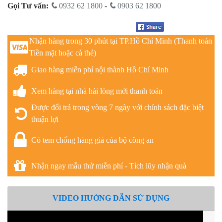
Gọi Tư vấn:
0932 62 1800
-
0903 62 1800
Nhận hàng trong 30 phút tại TP.Hồ Chí Minh (Thanh toán
Tiền mặt hoặc cà thẻ)
Giao hàng miễn phí nội thành Hồ Chí Minh
Xem hàng tại nhà hài lòng mới thanh toán
Được đổi trả trong vòng 7 ngày với chính sách đặc biệt
thuận lợi
Có tem chống hàng giả của bộ công an
Nhận ngay mẫu thử miễn phí - Tích lũy nhận quà
VIDEO HƯỚNG DẪN SỬ DỤNG