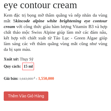
eye contour cream
Kem đặc trị bọng mỡ thâm quầng và nếp nhăn da vùng
mắt S
kincode alpine white brightening eye contour
cream
với công thức giàu hàm lượng Vitamin B3 và hợp
chất thảo mộc Swiss Alpine giúp làm mờ các đám nâu,
kết hợp với chiết xuất từ Tảo Lục - Green Algae giúp
làm sáng các vết thâm quầng vùng mắt cũng như vùng
da bị sạm màu.
Xuất xứ:
Thụy Sỹ
Quy cách:
15 ml
Giá bán:
-
1,550,000
đ
1,643,000
Thêm Vào Giỏ Hàng