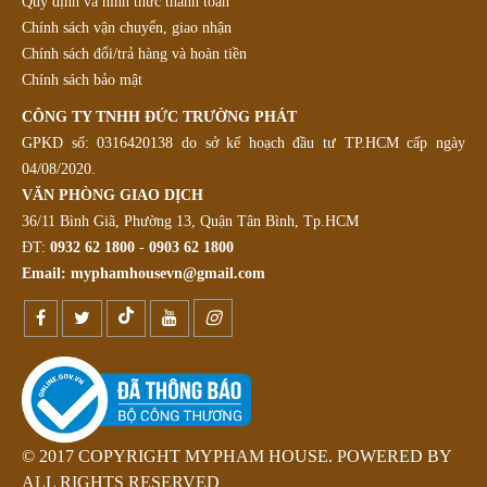
Quy định và hình thức thanh toán
Chính sách vận chuyển, giao nhận
Chính sách đổi/trả hàng và hoàn tiền
Chính sách bảo mật
CÔNG TY TNHH ĐỨC TRƯỜNG PHÁT
GPKD số: 0316420138 do sở kế hoạch đầu tư TP.HCM cấp ngày
04/08/2020.
VĂN PHÒNG GIAO DỊCH
36/11 Bình Giã, Phường 13, Quận Tân Bình, Tp.HCM
ĐT:
0932 62 1800
-
0903 62 1800
Email:
myphamhousevn@gmail.com
© 2017 COPYRIGHT MYPHAM HOUSE. POWERED BY
ALL RIGHTS RESERVED