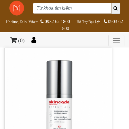
0932 62 1800
0903 62
Hotline, Zalo, Viber:
Hỗ Trợ Đại Lý:
1800
(0)