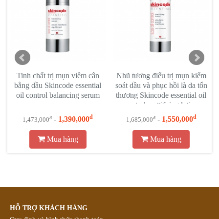
Tinh chất trị mụn viêm cân
Nhũ tương điểu trị mụn kiểm
bằng dầu Skincode essential
soát dầu và phục hồi là da tổn
oil control balancing serum
thương Skincode essential oil
control mattifying lotion
đ
đ
-
1,390,000
-
1,550,000
đ
đ
1,473,000
1,685,000
Mua hàng
Mua hàng
HỖ TRỢ KHÁCH HÀNG